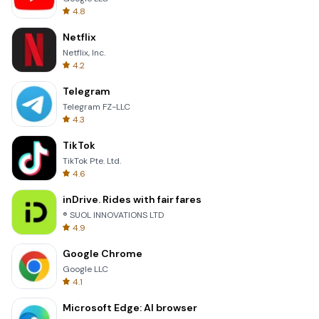
4.8
Netflix
Netflix, Inc.
4.2
Telegram
Telegram FZ-LLC
4.3
TikTok
TikTok Pte. Ltd.
4.6
inDrive. Rides with fair fares
® SUOL INNOVATIONS LTD
4.9
Google Chrome
Google LLC
4.1
Microsoft Edge: AI browser