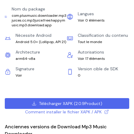
Nom du package
Langues
com.plusmusic.downloader.mp3
juices.cc.mp3juice.free.happym
Voir 0 éléments
usic.mp3.download.app
Nécessite Android
Classification du contenu
Android 5.0+
(
Lollipop, API 21
)
Tout le monde
Architecture
Autorisations
arm64-v8a
Voir 17 éléments
Signature
Version cible de SDK
Voir
0
Télécharger XAPK
(
2.0.9Product
)
Comment installer le fichier XAPK / APK
Anciennes versions de Download Mp3 Music
Downloader