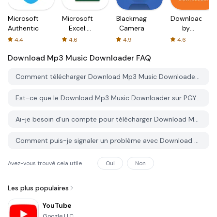
Microsoft
Microsoft
Blackmagic
Downloader
Authenticator
Excel:
Camera
by
Spreadsheets
AFTVnews
4.4
4.6
4.9
4.6
Download Mp3 Music Downloader
FAQ
Comment télécharger Download Mp3 Music Downloader depuis PGYER APK HUB?
Est-ce que le Download Mp3 Music Downloader sur PGYER APK HUB est gratuit?
Ai-je besoin d'un compte pour télécharger Download Mp3 Music Downloader depuis PGYER APK HUB?
Comment puis-je signaler un problème avec Download Mp3 Music Downloader sur PGYER APK HUB?
Avez-vous trouvé cela utile
Oui
Non
Les plus populaires
YouTube
Google LLC