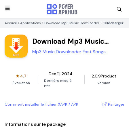
Accueil
Applications
Download Mp3 Music Downloader
Télécharger
Download Mp3 Music
Downloader
Mp3 Music Downloader Fast Songs
Download Apps
Dec 11, 2024
4.7
2.0.9Product
Dernière mise à
Évaluation
Version
jour
Comment installer le fichier XAPK / APK
Partager
Informations sur le package