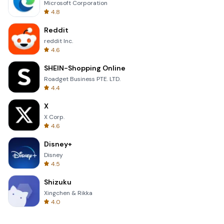
Microsoft Corporation
4.8
Reddit
reddit Inc.
4.6
SHEIN-Shopping Online
Roadget Business PTE. LTD.
4.4
X
X Corp.
4.6
Disney+
Disney
4.5
Shizuku
Xingchen & Rikka
4.0