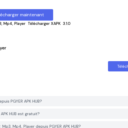
lécharger maintenant
3, Mp4, Player
Télécharger XAPK
3.1.0
yer
Téléc
depuis PGYER APK HUB?
 APK HUB est gratuit?
r: Mp3, Mp4, Player depuis PGYER APK HUB?