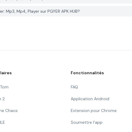
er: Mp3, Mp4, Player sur PGYER APK HUB?
laires
Fonctionnalités
g Tom
FAQ
n 2
Application Android
 The Chaos
Extension pour Chrome
ILE
Soumettre l'app