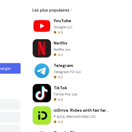
Les plus populaires
YouTube
Google LLC
4.8
Netflix
Netflix, Inc.
4.2
Telegram
harger
Telegram FZ-LLC
4.3
TikTok
TikTok Pte. Ltd.
4.6
inDrive. Rides with fair fares
® SUOL INNOVATIONS LTD
4.9