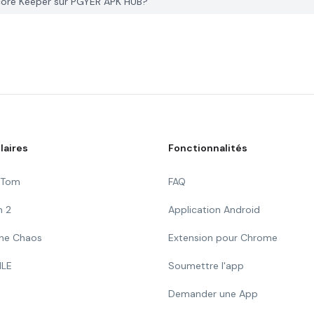
ore Keeper sur PGYER APK HUB?
laires
Fonctionnalités
g Tom
FAQ
n 2
Application Android
 The Chaos
Extension pour Chrome
ILE
Soumettre l'app
Demander une App