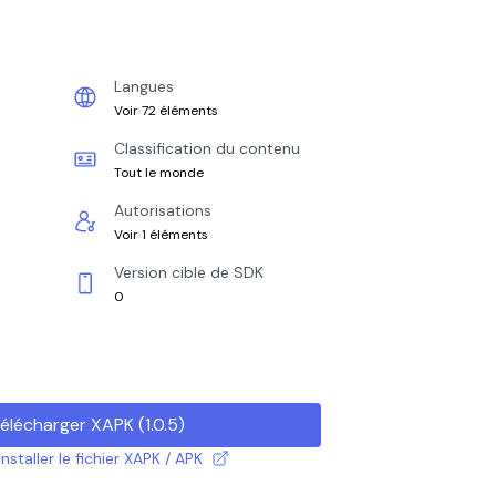
Langues
Voir 72 éléments
Classification du contenu
Tout le monde
Autorisations
Voir 1 éléments
Version cible de SDK
0
élécharger XAPK
(
1.0.5
)
taller le fichier XAPK / APK