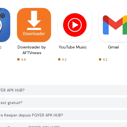
c
Downloader by
YouTube Music
Gmail
AFTVnews
4.6
4.2
4.2
YER APK HUB?
est gratuit?
re Keeper depuis PGYER APK HUB?