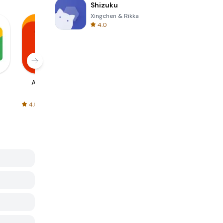
Shizuku
Xingchen & Rikka
4.0
AliExpress
Signal Private
Spotify - Music
Messenger
and Podcasts
4.5
4.3
4.6