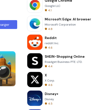
Google Chrome
Google LLC
4.1
Microsoft Edge: AI browser
harger
Microsoft Corporation
4.8
Reddit
reddit Inc.
4.6
SHEIN-Shopping Online
Roadget Business PTE. LTD.
4.4
X
X Corp.
4.6
Wheel Of Fortune Quiz
Disney+
Disney
4.5