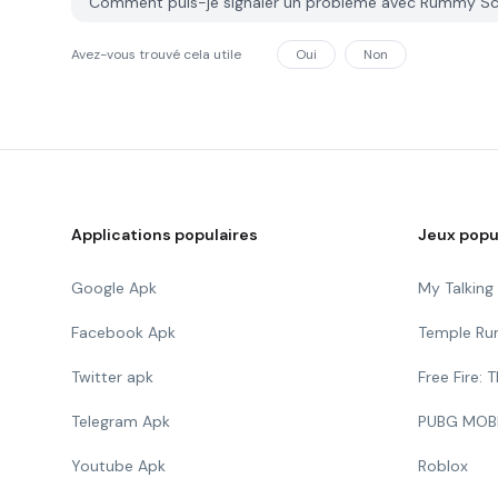
Comment puis-je signaler un problème avec Rummy Sc
Avez-vous trouvé cela utile
Oui
Non
Applications populaires
Jeux popu
Google Apk
My Talkin
Facebook Apk
Temple Ru
Twitter apk
Free Fire:
Telegram Apk
PUBG MOB
Youtube Apk
Roblox