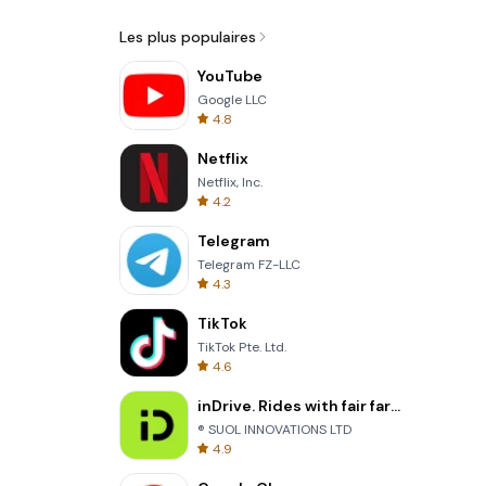
Les plus populaires
YouTube
Google LLC
4.8
Netflix
Netflix, Inc.
4.2
Telegram
Telegram FZ-LLC
4.3
TikTok
TikTok Pte. Ltd.
4.6
inDrive. Rides with fair fares
® SUOL INNOVATIONS LTD
4.9