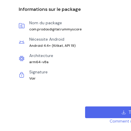
Informations sur le package
Nom du package
com.prodosdigital.rummyscore
Nécessite Android
Android 4.4+
(
Kitkat, API 19
)
Architecture
arm64-v8a
Signature
Voir
T
Comment ins