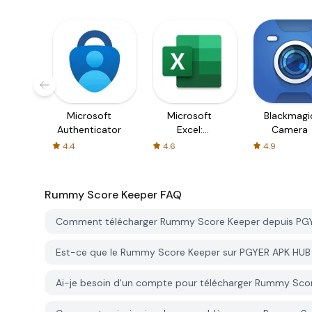
Microsoft
Microsoft
Blackmagi
Authenticator
Excel:
Camera
Spreadsheets
4.4
4.6
4.9
Rummy Score Keeper
FAQ
Comment télécharger Rummy Score Keeper depuis PG
Est-ce que le Rummy Score Keeper sur PGYER APK HUB 
Ai-je besoin d'un compte pour télécharger Rummy Sco