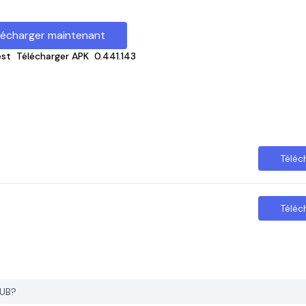
lécharger maintenant
est
Télécharger APK
0.441.143
Téléc
Téléc
HUB?