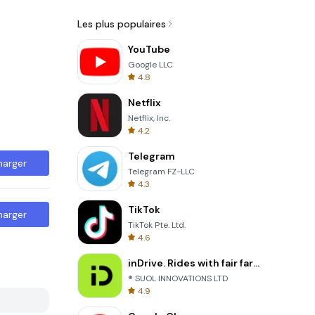
Les plus populaires
YouTube
Google LLC
4.8
Netflix
Netflix, Inc.
4.2
Telegram
harger
Telegram FZ-LLC
4.3
TikTok
harger
TikTok Pte. Ltd.
4.6
inDrive. Rides with fair fares
® SUOL INNOVATIONS LTD
4.9