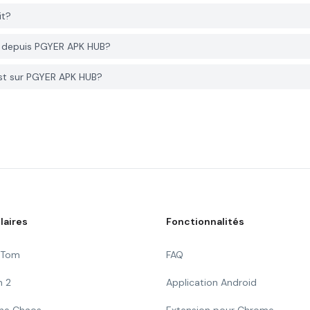
it?
t depuis PGYER APK HUB?
st sur PGYER APK HUB?
laires
Fonctionnalités
g Tom
FAQ
n 2
Application Android