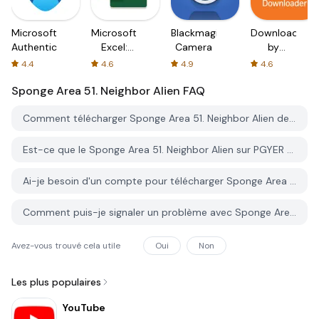
Microsoft
Microsoft
Blackmagic
Downloader
Authenticator
Excel:
Camera
by
Spreadsheets
AFTVnews
4.4
4.6
4.9
4.6
Sponge Area 51. Neighbor Alien
FAQ
Comment télécharger Sponge Area 51. Neighbor Alien depuis PGYER APK HUB?
Est-ce que le Sponge Area 51. Neighbor Alien sur PGYER APK HUB est gratuit?
Ai-je besoin d'un compte pour télécharger Sponge Area 51. Neighbor Alien depuis PGYER APK HUB?
Comment puis-je signaler un problème avec Sponge Area 51. Neighbor Alien sur PGYER APK HUB?
Avez-vous trouvé cela utile
Oui
Non
Les plus populaires
YouTube