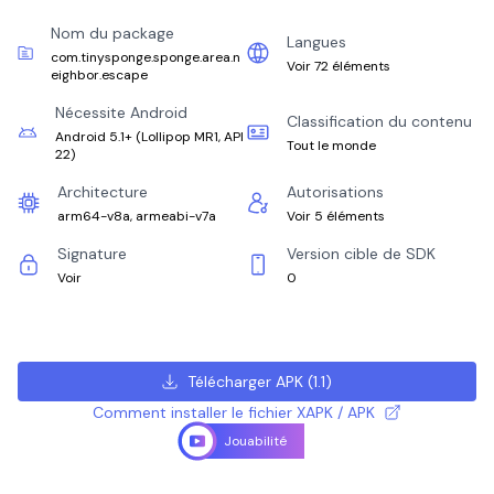
Nom du package
Langues
com.tinysponge.sponge.area.n
Voir 72 éléments
eighbor.escape
Nécessite Android
Classification du contenu
Android 5.1+
(
Lollipop MR1, API
Tout le monde
22
)
Architecture
Autorisations
arm64-v8a, armeabi-v7a
Voir 5 éléments
Signature
Version cible de SDK
Voir
0
Télécharger APK
(
1.1
)
Comment installer le fichier XAPK / APK
Jouabilité