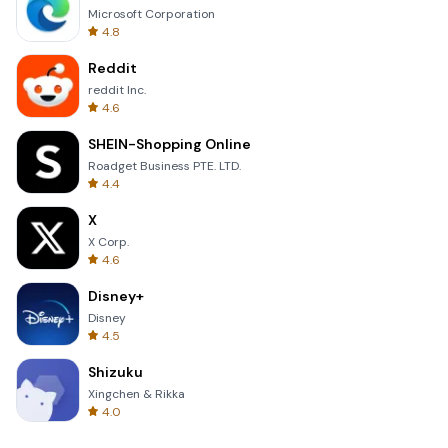
Microsoft Corporation
4.8
Reddit
reddit Inc.
4.6
SHEIN-Shopping Online
Roadget Business PTE. LTD.
4.4
X
X Corp.
4.6
Disney+
Disney
4.5
Shizuku
Xingchen & Rikka
4.0