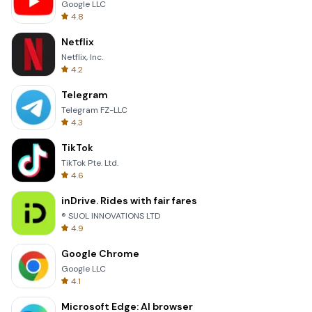
Google LLC
4.8
Netflix
Netflix, Inc.
4.2
Telegram
Telegram FZ-LLC
4.3
TikTok
TikTok Pte. Ltd.
4.6
inDrive. Rides with fair fares
® SUOL INNOVATIONS LTD
4.9
Google Chrome
Google LLC
4.1
Microsoft Edge: AI browser