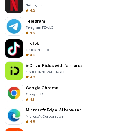
Netflix, Inc.
4.2
Telegram
Telegram FZ-LLC
4.3
TikTok
TikTok Pte. Ltd.
4.6
inDrive. Rides with fair fares
® SUOL INNOVATIONS LTD
4.9
Google Chrome
Google LLC
4.1
Microsoft Edge: AI browser
Microsoft Corporation
4.8