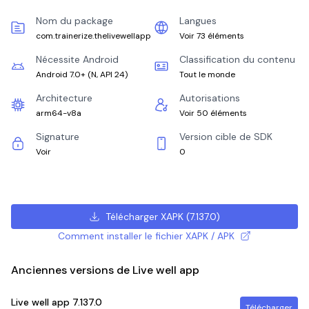
Nom du package
Langues
com.trainerize.thelivewellapp
Voir 73 éléments
Nécessite Android
Classification du contenu
Android 7.0+
(
N, API 24
)
Tout le monde
Architecture
Autorisations
arm64-v8a
Voir 50 éléments
Signature
Version cible de SDK
Voir
0
Télécharger XAPK
(
7.137.0
)
Comment installer le fichier XAPK / APK
Anciennes versions de Live well app
Live well app
7.137.0
Télécharger