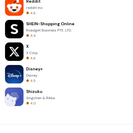
Reddit
reddit Inc.
4.6
SHEIN-Shopping Online
Roadget Business PTE. LTD.
4.4
X
X Corp.
4.6
Disney+
Disney
4.5
Shizuku
Xingchen & Rikka
4.0