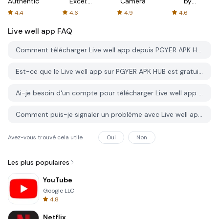
Authenticator
Excel:
Camera
by
Spreadsheets
AFTVnews
4.4
4.6
4.9
4.6
Live well app
FAQ
Comment télécharger Live well app depuis PGYER APK HUB?
Est-ce que le Live well app sur PGYER APK HUB est gratuit?
Ai-je besoin d'un compte pour télécharger Live well app depuis PGYER APK HUB?
Comment puis-je signaler un problème avec Live well app sur PGYER APK HUB?
Avez-vous trouvé cela utile
Oui
Non
Les plus populaires
YouTube
Google LLC
4.8
Netflix