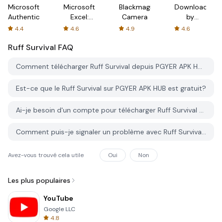
Microsoft
Microsoft
Blackmagic
Downloader
Authenticator
Excel:
Camera
by
Spreadsheets
AFTVnews
4.4
4.6
4.9
4.6
Ruff Survival
FAQ
Comment télécharger Ruff Survival depuis PGYER APK HUB?
Est-ce que le Ruff Survival sur PGYER APK HUB est gratuit?
Ai-je besoin d'un compte pour télécharger Ruff Survival depuis PGYER APK HUB?
Comment puis-je signaler un problème avec Ruff Survival sur PGYER APK HUB?
Avez-vous trouvé cela utile
Oui
Non
Les plus populaires
YouTube
Google LLC
4.8