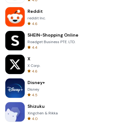
4.8
Reddit
reddit Inc.
4.6
SHEIN-Shopping Online
Roadget Business PTE. LTD.
4.4
X
X Corp.
4.6
Disney+
Disney
4.5
Shizuku
Xingchen & Rikka
4.0