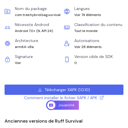
Nom du package
Langues
com.tree.hybrid.bag.survival
Voir 74 éléments
Nécessite Android
Classification du contenu
Android 7.0+
(
N, API 24
)
Tout le monde
Architecture
Autorisations
arm64-v8a
Voir 28 éléments
Signature
Version cible de SDK
Voir
0
Télécharger XAPK
(
1.0.10
)
Comment installer le fichier XAPK / APK
Jouabilité
Anciennes versions de Ruff Survival