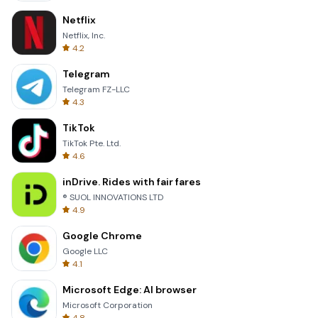
Netflix
Netflix, Inc.
4.2
Telegram
Telegram FZ-LLC
4.3
TikTok
TikTok Pte. Ltd.
4.6
inDrive. Rides with fair fares
® SUOL INNOVATIONS LTD
4.9
Google Chrome
Google LLC
4.1
Microsoft Edge: AI browser
Microsoft Corporation