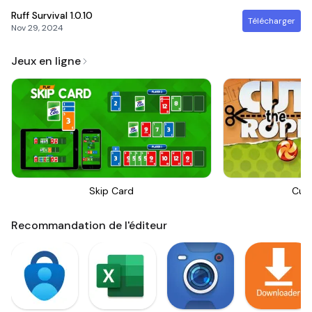
Ruff Survival
1.0.10
Télécharger
Nov 29, 2024
Jeux en ligne
Skip Card
Cut
Recommandation de l'éditeur