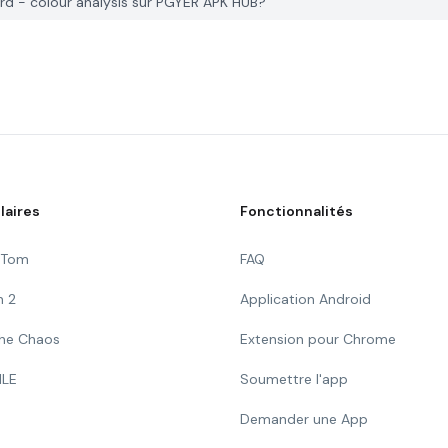
d - colour analysis sur PGYER APK HUB?
laires
Fonctionnalités
g Tom
FAQ
n 2
Application Android
 The Chaos
Extension pour Chrome
ILE
Soumettre l'app
Demander une App