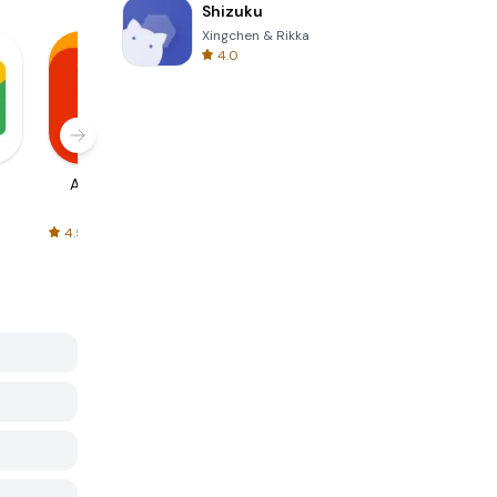
Shizuku
Xingchen & Rikka
4.0
AliExpress
Signal Private
Spotify - Music
Messenger
and Podcasts
4.5
4.3
4.6