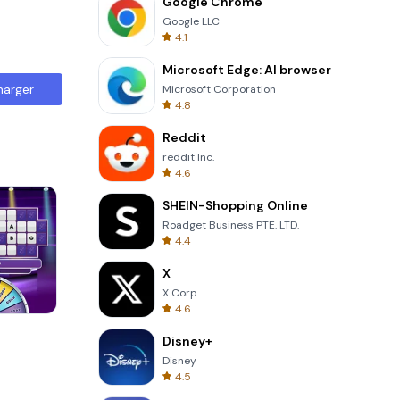
Google Chrome
Google LLC
4.1
Microsoft Edge: AI browser
harger
Microsoft Corporation
4.8
Reddit
reddit Inc.
4.6
SHEIN-Shopping Online
Roadget Business PTE. LTD.
4.4
X
X Corp.
4.6
Garden Bloom
Disney+
Disney
4.5