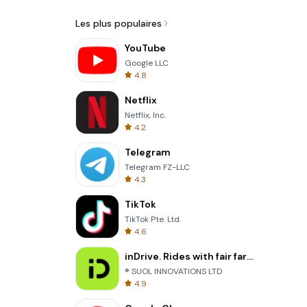
Les plus populaires
YouTube
Google LLC
4.8
Netflix
Netflix, Inc.
4.2
Telegram
Telegram FZ-LLC
4.3
TikTok
TikTok Pte. Ltd.
4.6
inDrive. Rides with fair fares
® SUOL INNOVATIONS LTD
4.9