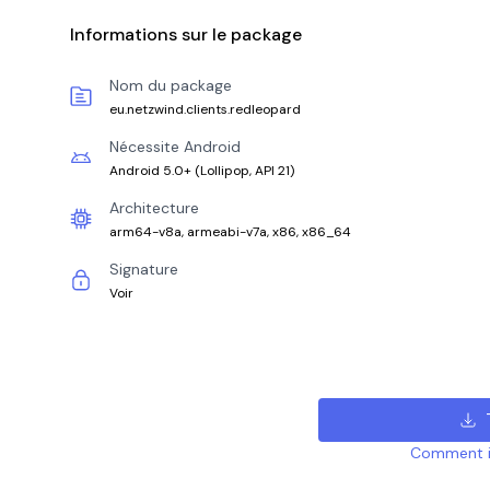
Informations sur le package
Nom du package
eu.netzwind.clients.redleopard
Nécessite Android
Android 5.0+
(
Lollipop, API 21
)
Architecture
arm64-v8a, armeabi-v7a, x86, x86_64
Signature
Voir
Comment ins