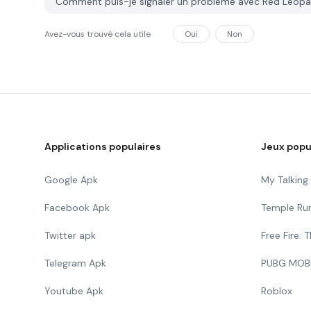
Comment puis-je signaler un problème avec Red Leopar
Avez-vous trouvé cela utile
Oui
Non
Applications populaires
Jeux popu
Google Apk
My Talkin
Facebook Apk
Temple Ru
Twitter apk
Free Fire:
Telegram Apk
PUBG MOB
Youtube Apk
Roblox