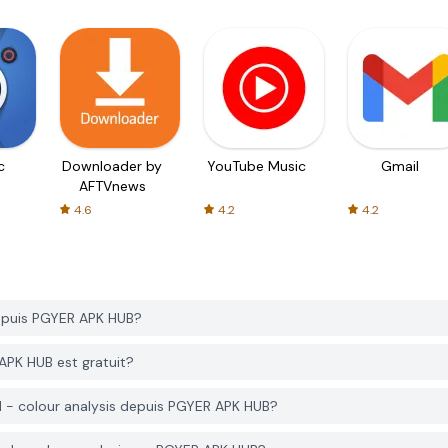
c
Downloader by
YouTube Music
Gmail
AFTVnews
4.6
4.2
4.2
epuis PGYER APK HUB?
APK HUB est gratuit?
d - colour analysis depuis PGYER APK HUB?