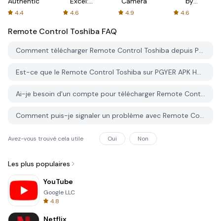
Authenticator
Excel:
Camera
by
Spreadsheets
AFTVnews
4.4
4.6
4.9
4.6
Remote Control Toshiba
FAQ
Comment télécharger Remote Control Toshiba depuis PGYER APK HUB?
Est-ce que le Remote Control Toshiba sur PGYER APK HUB est gratuit?
Ai-je besoin d'un compte pour télécharger Remote Control Toshiba depuis PGYER APK HUB?
Comment puis-je signaler un problème avec Remote Control Toshiba sur PGYER APK HUB?
Avez-vous trouvé cela utile
Oui
Non
Les plus populaires
YouTube
Google LLC
4.8
Netflix