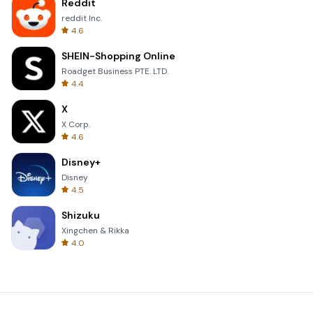
Reddit
reddit Inc.
4.6
SHEIN-Shopping Online
Roadget Business PTE. LTD.
4.4
X
X Corp.
4.6
Disney+
Disney
4.5
Shizuku
Xingchen & Rikka
4.0