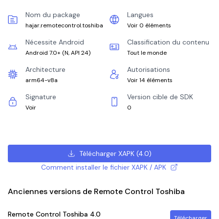
Nom du package
Langues
hajar.remotecontrol.toshiba
Voir 0 éléments
Nécessite Android
Classification du contenu
Android 7.0+
(
N, API 24
)
Tout le monde
Architecture
Autorisations
arm64-v8a
Voir 14 éléments
Signature
Version cible de SDK
Voir
0
Télécharger XAPK
(
4.0
)
Comment installer le fichier XAPK / APK
Anciennes versions de Remote Control Toshiba
Remote Control Toshiba
4.0
Télécharger