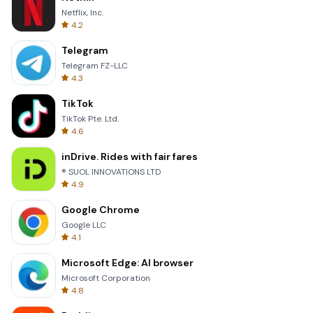
Netflix, Inc.
4.2
Telegram
Telegram FZ-LLC
4.3
TikTok
TikTok Pte. Ltd.
4.6
inDrive. Rides with fair fares
® SUOL INNOVATIONS LTD
4.9
Google Chrome
Google LLC
4.1
Microsoft Edge: AI browser
Microsoft Corporation
4.8