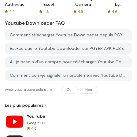
Authenticator
Excel:
Camera
by
Spreadsheets
AFTVnews
4.4
4.6
4.9
4.6
Youtube Downloader
FAQ
Comment télécharger Youtube Downloader depuis PGYER APK HUB?
Est-ce que le Youtube Downloader sur PGYER APK HUB est gratuit?
Ai-je besoin d'un compte pour télécharger Youtube Downloader depuis PGYER APK HUB?
Comment puis-je signaler un problème avec Youtube Downloader sur PGYER APK HUB?
Avez-vous trouvé cela utile
Oui
Non
Les plus populaires
YouTube
Google LLC
4.8