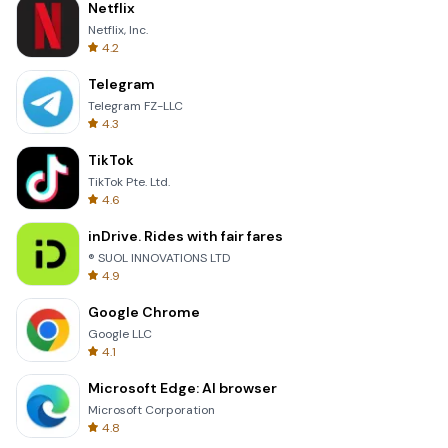
Netflix
Netflix, Inc.
4.2
Telegram
Telegram FZ-LLC
4.3
TikTok
TikTok Pte. Ltd.
4.6
inDrive. Rides with fair fares
® SUOL INNOVATIONS LTD
4.9
Google Chrome
Google LLC
4.1
Microsoft Edge: AI browser
Microsoft Corporation
4.8