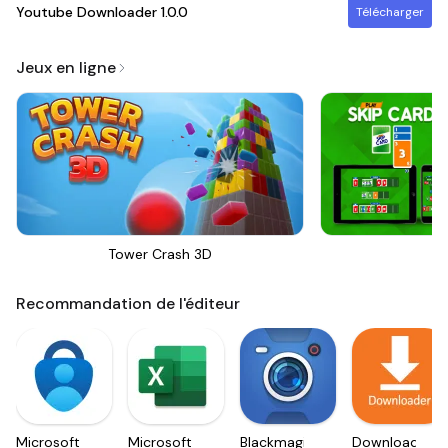
Youtube Downloader
1.0.0
Télécharger
Jeux en ligne
Tower Crash 3D
Sk
Recommandation de l'éditeur
Microsoft
Microsoft
Blackmagic
Downloader