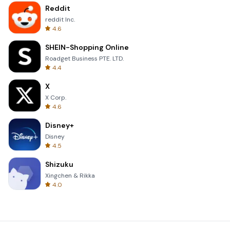
Reddit
reddit Inc.
4.6
SHEIN-Shopping Online
Roadget Business PTE. LTD.
4.4
X
X Corp.
4.6
Disney+
Disney
4.5
Shizuku
Xingchen & Rikka
4.0