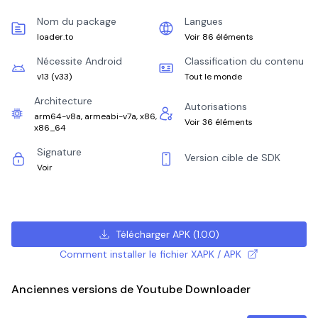
Nom du package
Langues
loader.to
Voir 86 éléments
Nécessite Android
Classification du contenu
v13
(
v33
)
Tout le monde
Architecture
Autorisations
arm64-v8a, armeabi-v7a, x86,
Voir 36 éléments
x86_64
Signature
Version cible de SDK
Voir
Télécharger APK
(
1.0.0
)
Comment installer le fichier XAPK / APK
Anciennes versions de Youtube Downloader