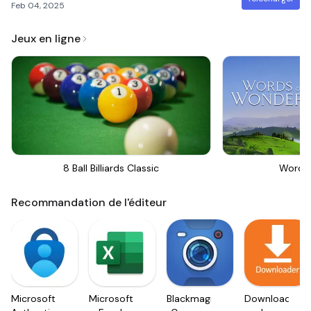
Feb 04, 2025
Jeux en ligne
8 Ball Billiards Classic
Words
Recommandation de l'éditeur
Microsoft
Microsoft
Blackmagic
Downloader