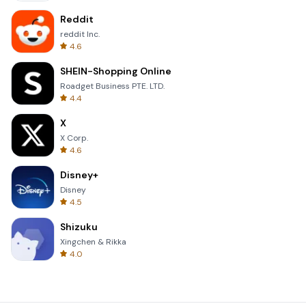
Reddit
reddit Inc.
4.6
SHEIN-Shopping Online
Roadget Business PTE. LTD.
4.4
X
X Corp.
4.6
Disney+
Disney
4.5
Shizuku
Xingchen & Rikka
4.0