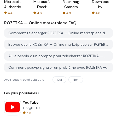
Microsoft
Microsoft
Blackmagic
Downloader
Authenticator
Excel:
Camera
by
Spreadsheets
AFTVnews
4.4
4.6
4.9
4.6
ROZETKA — Online marketplace
FAQ
Comment télécharger ROZETKA — Online marketplace depuis PGYER APK HUB?
Est-ce que le ROZETKA — Online marketplace sur PGYER APK HUB est gratuit?
Ai-je besoin d'un compte pour télécharger ROZETKA — Online marketplace depuis PGYER APK HUB?
Comment puis-je signaler un problème avec ROZETKA — Online marketplace sur PGYER APK HUB?
Avez-vous trouvé cela utile
Oui
Non
Les plus populaires
YouTube
Google LLC
4.8