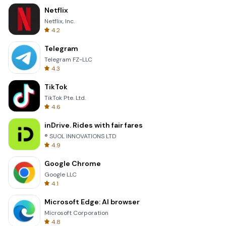
Netflix
Netflix, Inc.
4.2
Telegram
Telegram FZ-LLC
4.3
TikTok
TikTok Pte. Ltd.
4.6
inDrive. Rides with fair fares
® SUOL INNOVATIONS LTD
4.9
Google Chrome
Google LLC
4.1
Microsoft Edge: AI browser
Microsoft Corporation
4.8