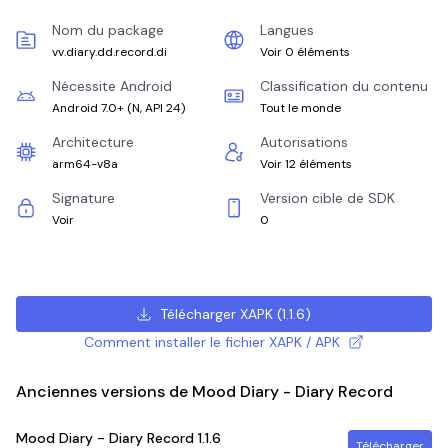
Nom du package
Langues
vv.diary.dd.record.di
Voir 0 éléments
Nécessite Android
Classification du contenu
Android 7.0+
(
N, API 24
)
Tout le monde
Architecture
Autorisations
arm64-v8a
Voir 12 éléments
Signature
Version cible de SDK
Voir
0
Télécharger XAPK
(
1.1.6
)
Comment installer le fichier XAPK / APK
Anciennes versions de Mood Diary - Diary Record
Mood Diary - Diary Record
1.1.6
Télécharger