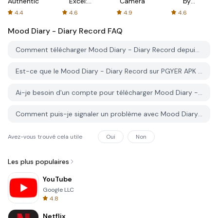
Authenticator
Excel:
Camera
by
Spreadsheets
AFTVnews
4.4
4.6
4.9
4.6
Mood Diary - Diary Record
FAQ
Comment télécharger Mood Diary - Diary Record depuis PGYER APK HUB?
Est-ce que le Mood Diary - Diary Record sur PGYER APK HUB est gratuit?
Ai-je besoin d'un compte pour télécharger Mood Diary - Diary Record depuis PGYER APK HUB?
Comment puis-je signaler un problème avec Mood Diary - Diary Record sur PGYER APK HUB?
Avez-vous trouvé cela utile
Oui
Non
Les plus populaires
YouTube
Google LLC
4.8
Netflix