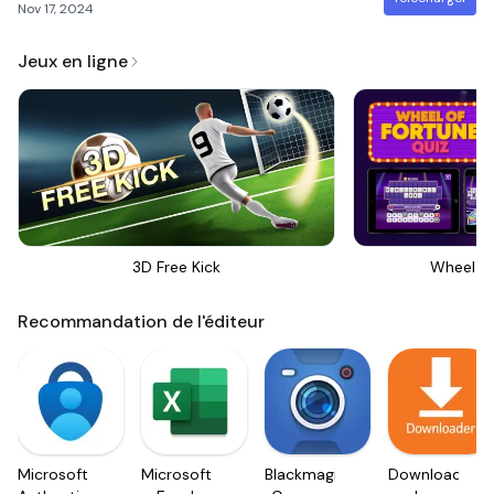
Nov 17, 2024
Jeux en ligne
3D Free Kick
Wheel Of
Recommandation de l'éditeur
Microsoft
Microsoft
Blackmagic
Downloader