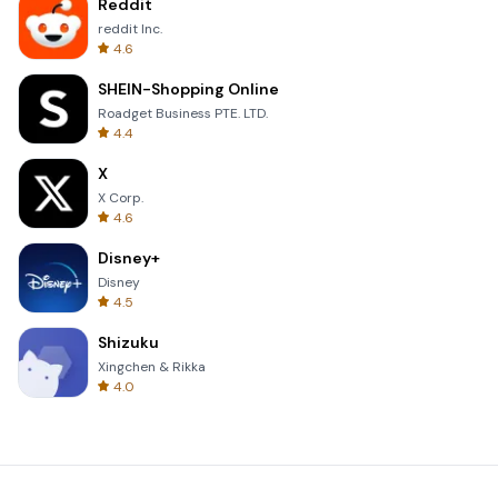
Reddit
reddit Inc.
4.6
SHEIN-Shopping Online
Roadget Business PTE. LTD.
4.4
X
X Corp.
4.6
Disney+
Disney
4.5
Shizuku
Xingchen & Rikka
4.0