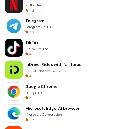
Netflix, Inc.
4.2
Telegram
Telegram FZ-LLC
4.3
TikTok
TikTok Pte. Ltd.
4.6
inDrive. Rides with fair fares
® SUOL INNOVATIONS LTD
4.9
Google Chrome
Google LLC
4.1
Microsoft Edge: AI browser
Microsoft Corporation
4.8