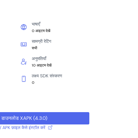
भाषाएँ
0 आइटम देखें
सामग्री रेटिंग
सभी
अनुमतियाँ
10 आइटम देखें
लक्ष्य SDK संस्करण
0
डाउनलोड XAPK
(
4.3.0
)
 APK फ़ाइल कैसे इंस्टॉल करें