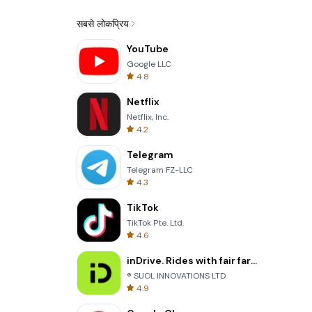
सबसे लोकप्रिय
YouTube
Google LLC
4.8
Netflix
Netflix, Inc.
4.2
Telegram
Telegram FZ-LLC
4.3
TikTok
TikTok Pte. Ltd.
4.6
inDrive. Rides with fair fares
® SUOL INNOVATIONS LTD
4.9