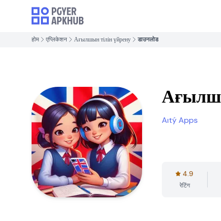
होम
एप्लिकेशन
Ағылшын тілін үйрену
डाउनलोड
Ағылшы
Aıtý Apps
4.9
रेटिंग