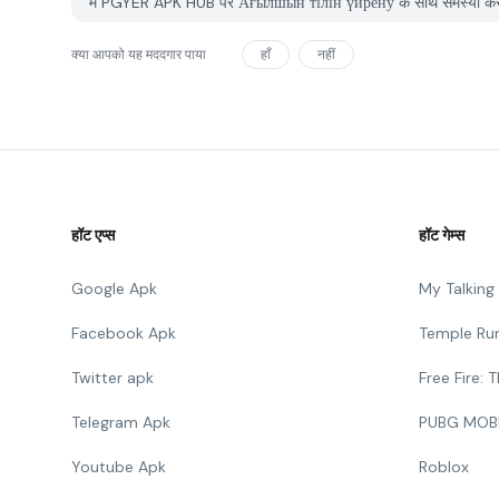
मैं PGYER APK HUB पर Ағылшын тілін үйрену के साथ समस्या कैसे र
क्या आपको यह मददगार पाया
हाँ
नहीं
हॉट एप्स
हॉट गेम्स
Google Apk
My Talkin
Facebook Apk
Temple Ru
Twitter apk
Free Fire:
Telegram Apk
PUBG MOB
Youtube Apk
Roblox