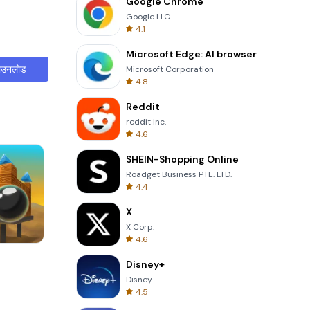
Google Chrome
Google LLC
4.1
Microsoft Edge: AI browser
ाउनलोड
Microsoft Corporation
4.8
Reddit
reddit Inc.
4.6
SHEIN-Shopping Online
Roadget Business PTE. LTD.
4.4
X
X Corp.
4.6
Four Colors
Disney+
Disney
4.5