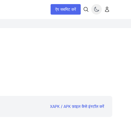
ऐप सबमिट करें
XAPK / APK फ़ाइल कैसे इंस्टॉल करें