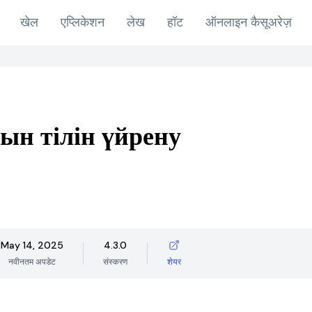
खेल
एप्लिकेशन
लेख
हॉट
ऑनलाइन कैसूअरेज़
н тілін үйрену
May 14, 2025
4.3.0
नवीनतम अपडेट
संस्करण
शेयर