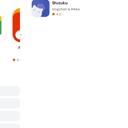
Shizuku
Xingchen & Rikka
4.0
AliExpress
Signal Private
Spotify - Music
Messenger
and Podcasts
4.5
4.3
4.6