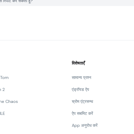
िपोर्ट कर सकता हूँ?
विशेषताएँ
g Tom
सामान्य प्रश्न
n 2
एंड्रॉयड ऐप
 The Chaos
च्रोम एंट्रसन्थ
ILE
ऐप सबमिट करें
App अनुरोध करें