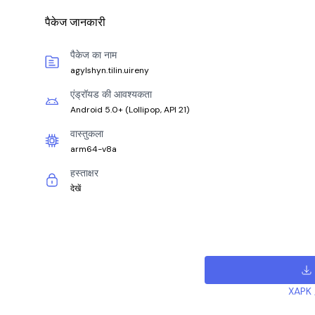
पैकेज जानकारी
पैकेज का नाम
agylshyn.tilin.uireny
एंड्रॉयड की आवश्यकता
Android 5.0+
(
Lollipop, API 21
)
वास्तुकला
arm64-v8a
हस्ताक्षर
देखें
XAPK /