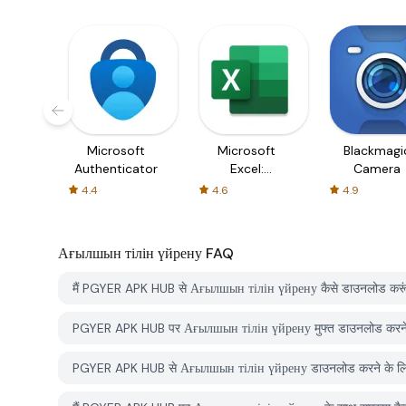
Microsoft
Microsoft
Blackmagi
Authenticator
Excel:
Camera
Spreadsheets
4.4
4.6
4.9
Ағылшын тілін үйрену
FAQ
मैं PGYER APK HUB से Ағылшын тілін үйрену कैसे डाउनलोड करू
PGYER APK HUB पर Ағылшын тілін үйрену मुफ्त डाउनलोड करने क
PGYER APK HUB से Ағылшын тілін үйрену डाउनलोड करने के लिए 