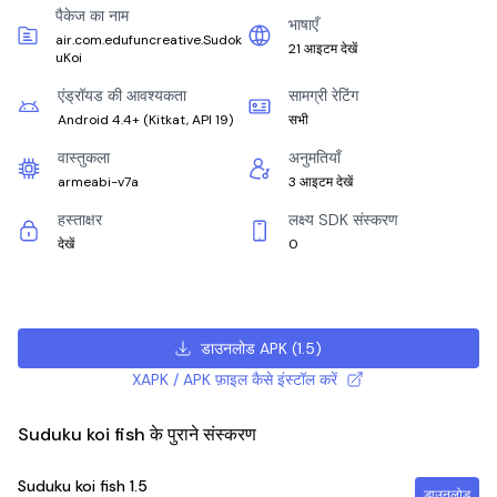
पैकेज का नाम
भाषाएँ
air.com.edufuncreative.Sudok
21 आइटम देखें
uKoi
एंड्रॉयड की आवश्यकता
सामग्री रेटिंग
Android 4.4+
(
Kitkat, API 19
)
सभी
वास्तुकला
अनुमतियाँ
armeabi-v7a
3 आइटम देखें
हस्ताक्षर
लक्ष्य SDK संस्करण
देखें
0
डाउनलोड APK
(
1.5
)
XAPK / APK फ़ाइल कैसे इंस्टॉल करें
Suduku koi fish के पुराने संस्करण
Suduku koi fish
1.5
डाउनलोड