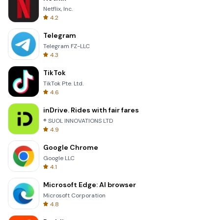
Netflix, Inc.
4.2
Telegram
Telegram FZ-LLC
4.3
TikTok
TikTok Pte. Ltd.
4.6
inDrive. Rides with fair fares
® SUOL INNOVATIONS LTD
4.9
Google Chrome
Google LLC
4.1
Microsoft Edge: AI browser
Microsoft Corporation
4.8