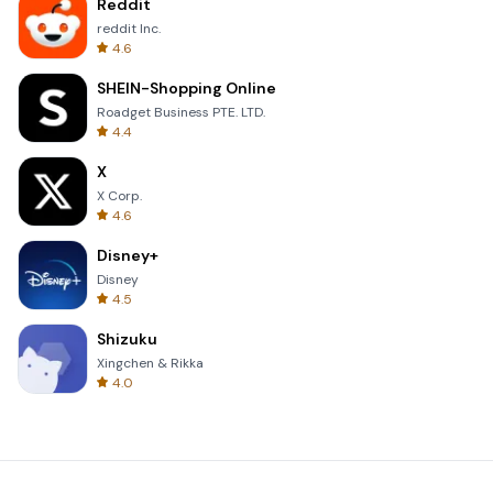
Reddit
reddit Inc.
4.6
SHEIN-Shopping Online
Roadget Business PTE. LTD.
4.4
X
X Corp.
4.6
Disney+
Disney
4.5
Shizuku
Xingchen & Rikka
4.0