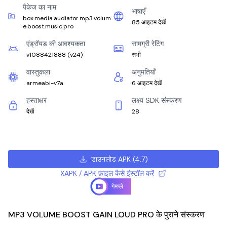
पैकेज का नाम
भाषाएँ
box.media.audiator.mp3.volum
85 आइटम देखें
e.boost.music.pro
एंड्रॉयड की आवश्यकता
सामग्री रेटिंग
v1088421888
(
v24
)
सभी
वास्तुकला
अनुमतियाँ
armeabi-v7a
6 आइटम देखें
हस्ताक्षर
लक्ष्य SDK संस्करण
देखें
28
डाउनलोड APK
(
4.7
)
XAPK / APK फ़ाइल कैसे इंस्टॉल करें
गेमप्ले
MP3 VOLUME BOOST GAIN LOUD PRO के पुराने संस्करण