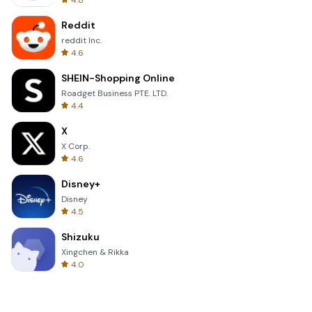
4.8
Reddit
reddit Inc.
4.6
SHEIN-Shopping Online
Roadget Business PTE. LTD.
4.4
X
X Corp.
4.6
Disney+
Disney
4.5
Shizuku
Xingchen & Rikka
4.0