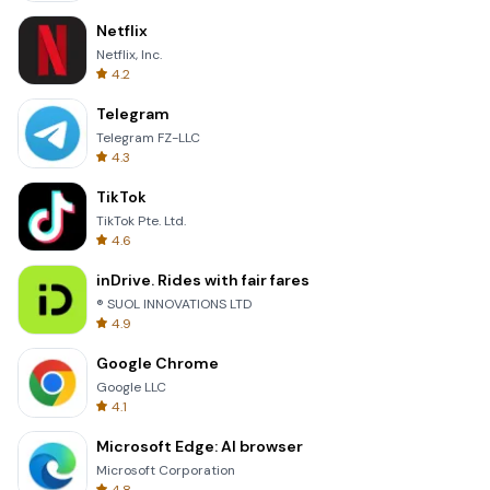
Netflix
Netflix, Inc.
4.2
Telegram
Telegram FZ-LLC
4.3
TikTok
TikTok Pte. Ltd.
4.6
inDrive. Rides with fair fares
® SUOL INNOVATIONS LTD
4.9
Google Chrome
Google LLC
4.1
Microsoft Edge: AI browser
Microsoft Corporation