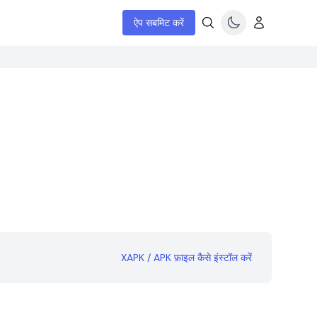
ऐप सबमिट करें
XAPK / APK फ़ाइल कैसे इंस्टॉल करें