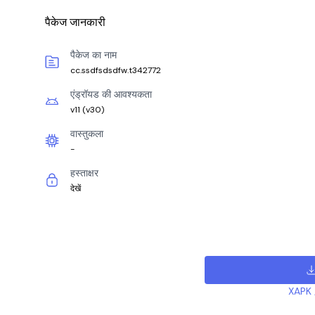
पैकेज जानकारी
पैकेज का नाम
cc.ssdfsdsdfw.t342772
एंड्रॉयड की आवश्यकता
v11
(
v30
)
वास्तुकला
-
हस्ताक्षर
देखें
XAPK /