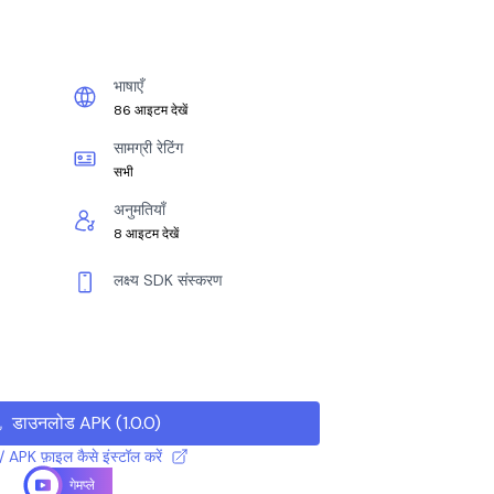
भाषाएँ
86 आइटम देखें
सामग्री रेटिंग
सभी
अनुमतियाँ
8 आइटम देखें
लक्ष्य SDK संस्करण
डाउनलोड APK
(
1.0.0
)
 APK फ़ाइल कैसे इंस्टॉल करें
गेमप्ले