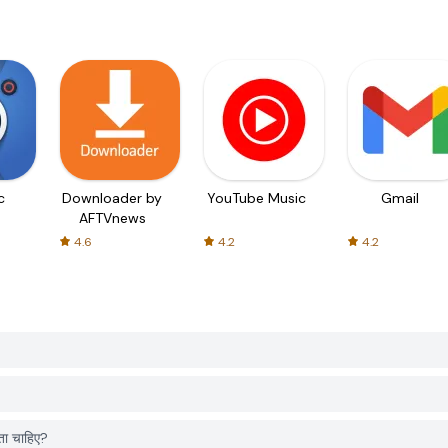
c
Downloader by
YouTube Music
Gmail
AFTVnews
4.6
4.2
4.2
ा चाहिए?