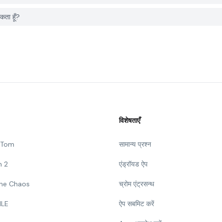
ता हूँ?
विशेषताएँ
g Tom
सामान्य प्रश्न
n 2
एंड्रॉयड ऐप
 The Chaos
च्रोम एंट्रसन्थ
ILE
ऐप सबमिट करें