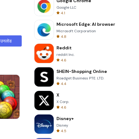
Google Chrome
Google LLC
4.1
Microsoft Edge: AI browser
Microsoft Corporation
4.8
ाउनलोड
Reddit
reddit Inc.
4.6
SHEIN-Shopping Online
Roadget Business PTE. LTD.
4.4
X
X Corp.
4.6
Disney+
s
Om Nom Run
Disney
4.5