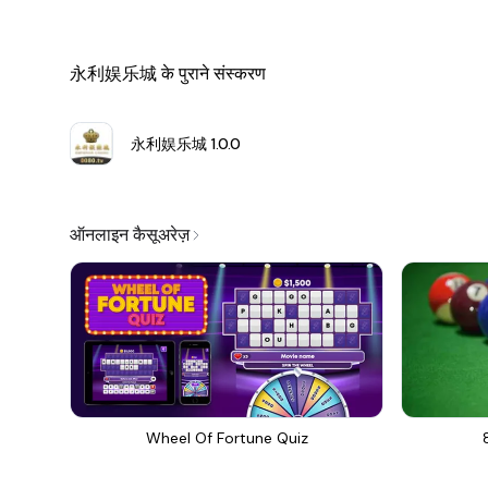
永利娱乐城 के पुराने संस्करण
永利娱乐城
1.0.0
ऑनलाइन कैसूअरेज़
Wheel Of Fortune Quiz