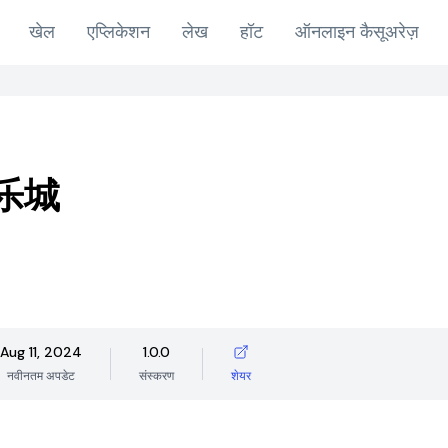
खेल
एप्लिकेशन
लेख
हॉट
ऑनलाइन कैसूअरेज़
乐城
Aug 11, 2024
1.0.0
नवीनतम अपडेट
संस्करण
शेयर