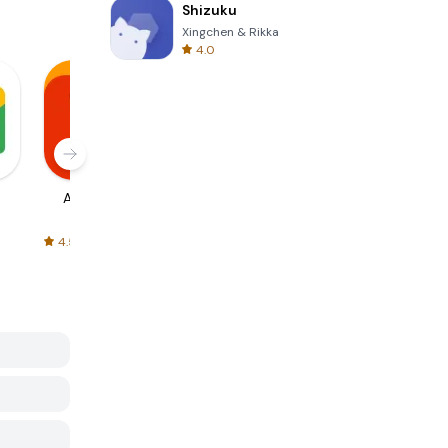
Shizuku
Xingchen & Rikka
4.0
AliExpress
Signal Private
Spotify - Music
Messenger
and Podcasts
4.5
4.3
4.6