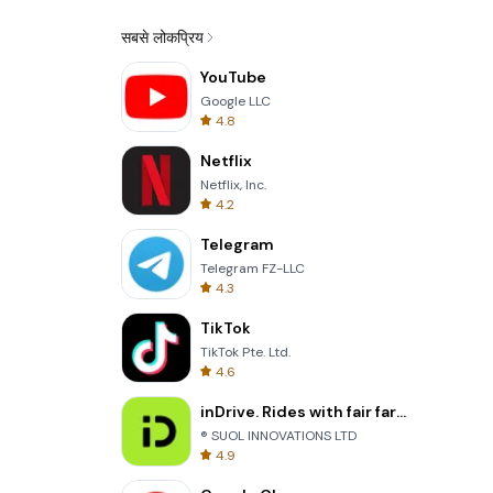
सबसे लोकप्रिय
YouTube
Google LLC
4.8
Netflix
Netflix, Inc.
4.2
Telegram
Telegram FZ-LLC
4.3
TikTok
TikTok Pte. Ltd.
4.6
inDrive. Rides with fair fares
® SUOL INNOVATIONS LTD
4.9