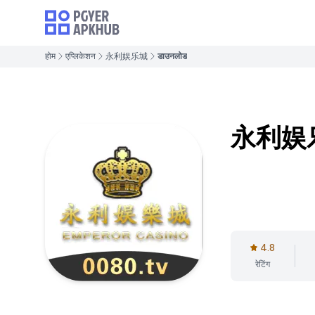
होम
एप्लिकेशन
永利娱乐城
डाउनलोड
永利娱
4.8
रेटिंग