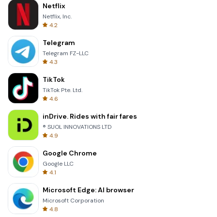
Netflix
Netflix, Inc.
4.2
Telegram
Telegram FZ-LLC
4.3
TikTok
TikTok Pte. Ltd.
4.6
inDrive. Rides with fair fares
® SUOL INNOVATIONS LTD
4.9
Google Chrome
Google LLC
4.1
Microsoft Edge: AI browser
Microsoft Corporation
4.8