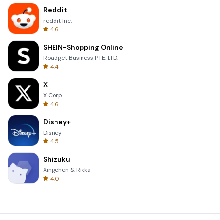
Reddit
reddit Inc.
4.6
SHEIN-Shopping Online
Roadget Business PTE. LTD.
4.4
X
X Corp.
4.6
Disney+
Disney
4.5
Shizuku
Xingchen & Rikka
4.0