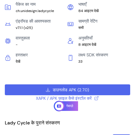
पैकेज का नाम
भाषाएँ
ch.unidesign.ladycycle
84 आइटम देखें
एंड्रॉयड की आवश्यकता
सामग्री रेटिंग
v7.1.1
(
v25
)
सभी
वास्तुकला
अनुमतियाँ
-
8 आइटम देखें
हस्ताक्षर
लक्ष्य SDK संस्करण
देखें
33
डाउनलोड APK
(
2.7.0
)
XAPK / APK फ़ाइल कैसे इंस्टॉल करें
गेमप्ले
Lady Cycle के पुराने संस्करण