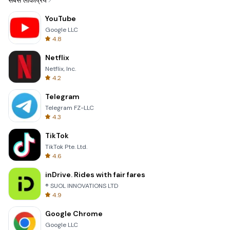
सबसे लोकप्रिय
YouTube
Google LLC
4.8
Netflix
Netflix, Inc.
4.2
Telegram
Telegram FZ-LLC
4.3
TikTok
TikTok Pte. Ltd.
4.6
inDrive. Rides with fair fares
® SUOL INNOVATIONS LTD
4.9
Google Chrome
Google LLC