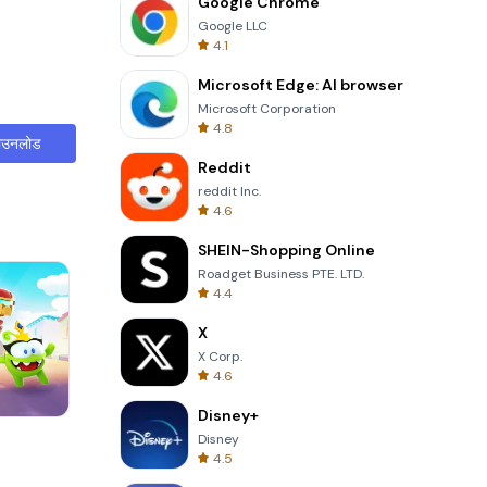
Google Chrome
Google LLC
4.1
Microsoft Edge: AI browser
Microsoft Corporation
4.8
ाउनलोड
Reddit
reddit Inc.
4.6
SHEIN-Shopping Online
Roadget Business PTE. LTD.
4.4
X
X Corp.
4.6
Disney+
One Stroke
Disney
4.5