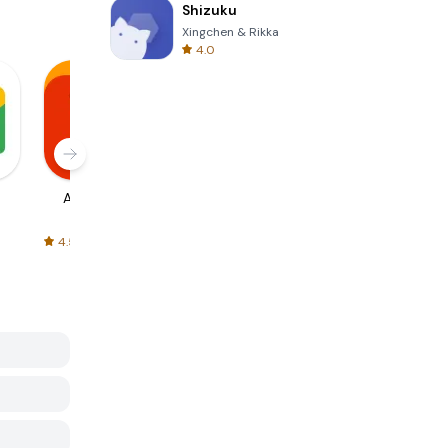
Shizuku
Xingchen & Rikka
4.0
AliExpress
Signal Private
Spotify - Music
Messenger
and Podcasts
4.5
4.3
4.6