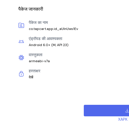
पैकेज जानकारी
पैकेज का नाम
co.tapcart.app.id_aUlnUws1Ev
एंड्रॉयड की आवश्यकता
Android 6.0+
(
M, API 23
)
वास्तुकला
armeabi-v7a
हस्ताक्षर
देखें
XAPK /