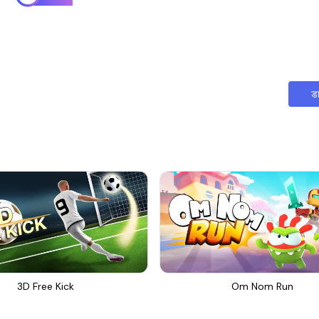
ड
3D Free Kick
Om Nom Run