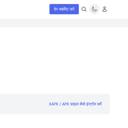
ऐप सबमिट करें
XAPK / APK फ़ाइल कैसे इंस्टॉल करें