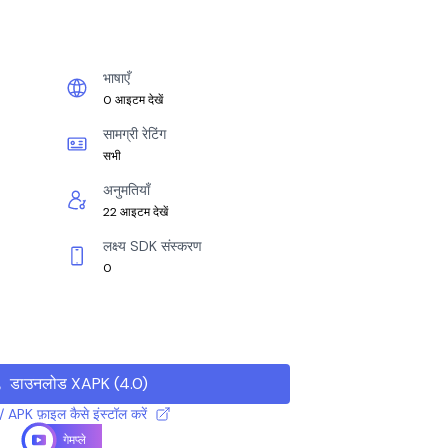
भाषाएँ
0 आइटम देखें
सामग्री रेटिंग
सभी
अनुमतियाँ
22 आइटम देखें
लक्ष्य SDK संस्करण
0
डाउनलोड XAPK
(
4.0
)
 APK फ़ाइल कैसे इंस्टॉल करें
गेमप्ले