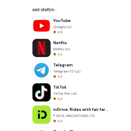
सबसे लोकप्रिय
YouTube
Google LLC
4.8
Netflix
Netflix, Inc.
4.2
Telegram
Telegram FZ-LLC
4.3
TikTok
TikTok Pte. Ltd.
4.6
inDrive. Rides with fair fares
® SUOL INNOVATIONS LTD
4.9