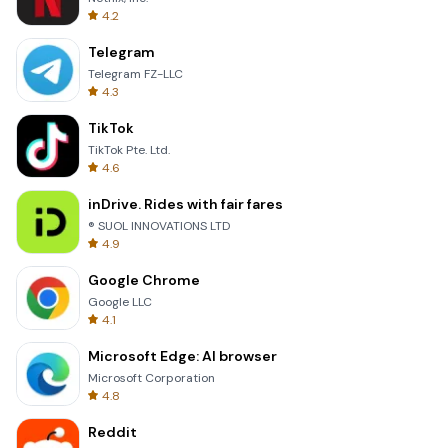
4.2
Telegram
Telegram FZ-LLC
4.3
TikTok
TikTok Pte. Ltd.
4.6
inDrive. Rides with fair fares
® SUOL INNOVATIONS LTD
4.9
Google Chrome
Google LLC
4.1
Microsoft Edge: AI browser
Microsoft Corporation
4.8
Reddit