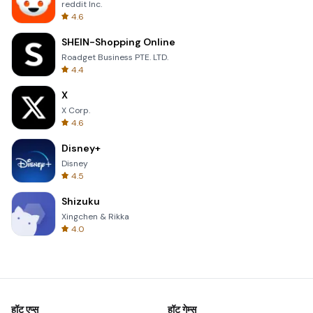
reddit Inc.
4.6
SHEIN-Shopping Online
Roadget Business PTE. LTD.
4.4
X
X Corp.
4.6
Disney+
Disney
4.5
Shizuku
Xingchen & Rikka
4.0
हॉट एप्स
हॉट गेम्स