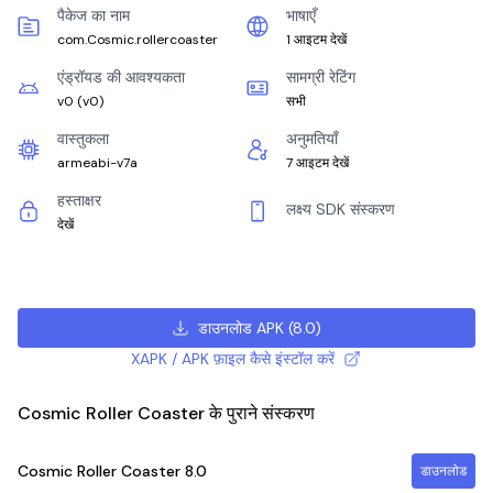
पैकेज का नाम
भाषाएँ
com.Cosmic.rollercoaster
1 आइटम देखें
एंड्रॉयड की आवश्यकता
सामग्री रेटिंग
v0
(
v0
)
सभी
वास्तुकला
अनुमतियाँ
armeabi-v7a
7 आइटम देखें
हस्ताक्षर
लक्ष्य SDK संस्करण
देखें
डाउनलोड APK
(
8.0
)
XAPK / APK फ़ाइल कैसे इंस्टॉल करें
Cosmic Roller Coaster के पुराने संस्करण
Cosmic Roller Coaster
8.0
डाउनलोड