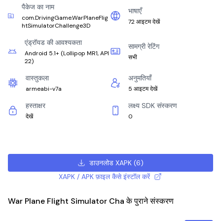
पैकेज का नाम
भाषाएँ
com.DrivingGame.WarPlaneFlig
72 आइटम देखें
htSimulatorChallenge3D
एंड्रॉयड की आवश्यकता
सामग्री रेटिंग
Android 5.1+
(
Lollipop MR1, API
सभी
22
)
वास्तुकला
अनुमतियाँ
armeabi-v7a
5 आइटम देखें
हस्ताक्षर
लक्ष्य SDK संस्करण
देखें
0
डाउनलोड XAPK
(
6
)
XAPK / APK फ़ाइल कैसे इंस्टॉल करें
War Plane Flight Simulator Cha के पुराने संस्करण