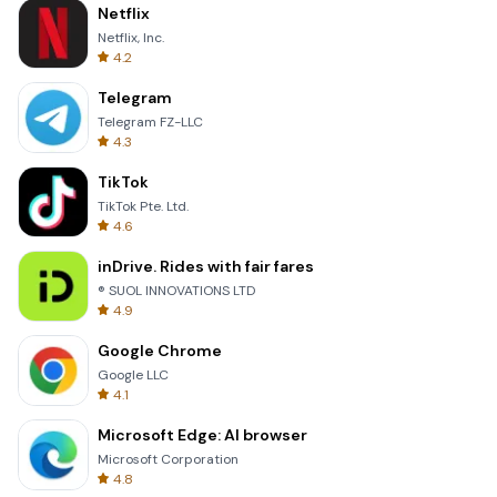
Netflix
Netflix, Inc.
4.2
Telegram
Telegram FZ-LLC
4.3
TikTok
TikTok Pte. Ltd.
4.6
inDrive. Rides with fair fares
® SUOL INNOVATIONS LTD
4.9
Google Chrome
Google LLC
4.1
Microsoft Edge: AI browser
Microsoft Corporation
4.8