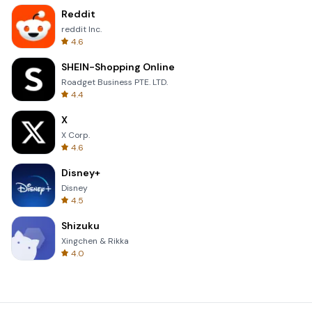
Reddit
reddit Inc.
4.6
SHEIN-Shopping Online
Roadget Business PTE. LTD.
4.4
X
X Corp.
4.6
Disney+
Disney
4.5
Shizuku
Xingchen & Rikka
4.0