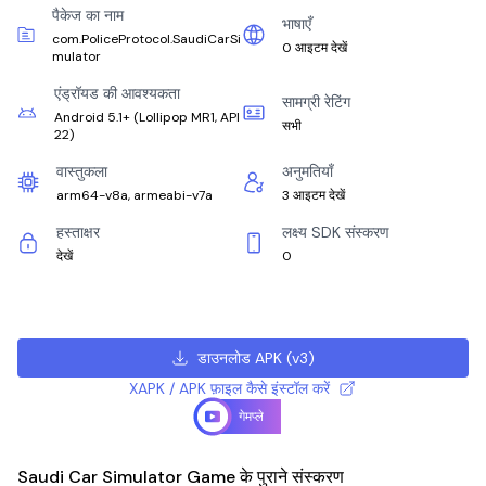
पैकेज का नाम
भाषाएँ
com.PoliceProtocol.SaudiCarSi
0 आइटम देखें
mulator
एंड्रॉयड की आवश्यकता
सामग्री रेटिंग
Android 5.1+
(
Lollipop MR1, API
सभी
22
)
वास्तुकला
अनुमतियाँ
arm64-v8a, armeabi-v7a
3 आइटम देखें
हस्ताक्षर
लक्ष्य SDK संस्करण
देखें
0
डाउनलोड APK
(
v3
)
XAPK / APK फ़ाइल कैसे इंस्टॉल करें
गेमप्ले
Saudi Car Simulator Game के पुराने संस्करण