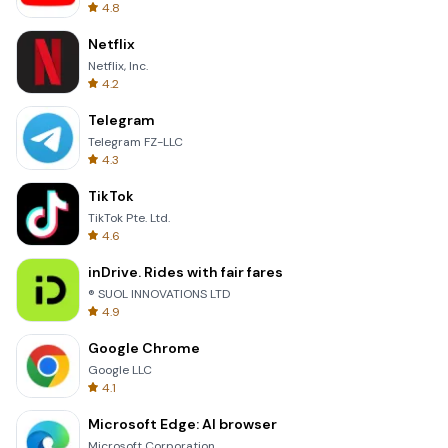
4.8
Netflix
Netflix, Inc.
4.2
Telegram
Telegram FZ-LLC
4.3
TikTok
TikTok Pte. Ltd.
4.6
inDrive. Rides with fair fares
® SUOL INNOVATIONS LTD
4.9
Google Chrome
Google LLC
4.1
Microsoft Edge: AI browser
Microsoft Corporation