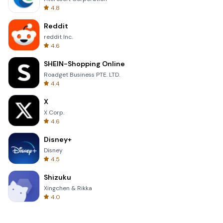
4.8
Reddit
reddit Inc.
4.6
SHEIN-Shopping Online
Roadget Business PTE. LTD.
4.4
X
X Corp.
4.6
Disney+
Disney
4.5
Shizuku
Xingchen & Rikka
4.0