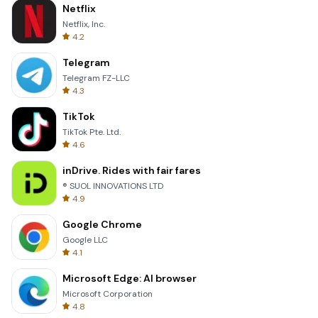
Netflix
Netflix, Inc.
4.2
Telegram
Telegram FZ-LLC
4.3
TikTok
TikTok Pte. Ltd.
4.6
inDrive. Rides with fair fares
® SUOL INNOVATIONS LTD
4.9
Google Chrome
Google LLC
4.1
Microsoft Edge: AI browser
Microsoft Corporation
4.8