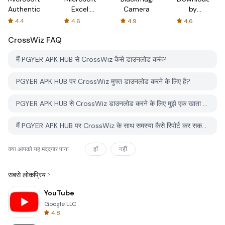
Authenticator
Excel:
Camera
by
Spreadsheets
AFTVnews
4.4
4.6
4.9
4.6
CrossWiz
FAQ
मैं PGYER APK HUB से CrossWiz कैसे डाउनलोड करूं?
PGYER APK HUB पर CrossWiz मुफ्त डाउनलोड करने के लिए है?
PGYER APK HUB से CrossWiz डाउनलोड करने के लिए मुझे एक खाता चाहिए?
मैं PGYER APK HUB पर CrossWiz के साथ समस्या कैसे रिपोर्ट कर सकता हूँ?
क्या आपको यह मददगार पाया
हाँ
नहीं
सबसे लोकप्रिय
YouTube
Google LLC
4.8