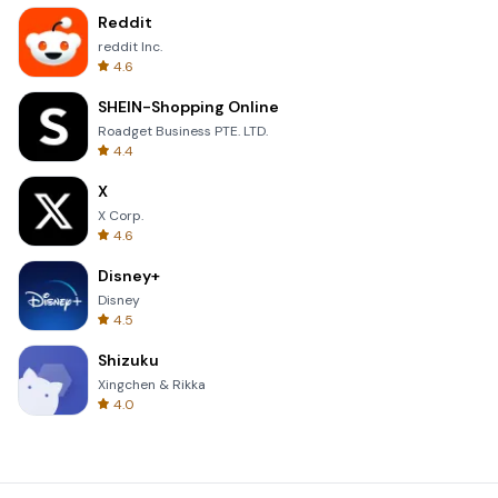
Reddit
reddit Inc.
4.6
SHEIN-Shopping Online
Roadget Business PTE. LTD.
4.4
X
X Corp.
4.6
Disney+
Disney
4.5
Shizuku
Xingchen & Rikka
4.0