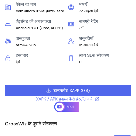
पैकेज का नाम
भाषाएँ
com.Xinora.TriviaQuizWizard
72 आइटम देखें
एंड्रॉयड की आवश्यकता
सामग्री रेटिंग
Android 8.0+
(
Oreo, API 26
)
सभी
वास्तुकला
अनुमतियाँ
arm64-v8a
15 आइटम देखें
हस्ताक्षर
लक्ष्य SDK संस्करण
देखें
0
डाउनलोड XAPK
(
0.8
)
XAPK / APK फ़ाइल कैसे इंस्टॉल करें
गेमप्ले
CrossWiz के पुराने संस्करण