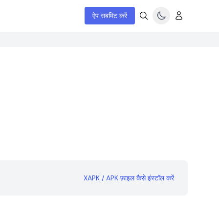
ऐप सबमिट करें
XAPK / APK फ़ाइल कैसे इंस्टॉल करें