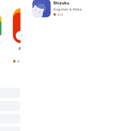
Shizuku
Xingchen & Rikka
4.0
AliExpress
Signal Private
Spotify - Music
Messenger
and Podcasts
4.5
4.3
4.6