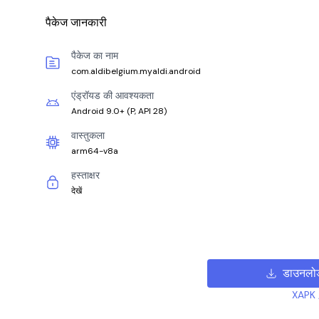
पैकेज जानकारी
पैकेज का नाम
com.aldibelgium.myaldi.android
एंड्रॉयड की आवश्यकता
Android 9.0+
(
P, API 28
)
वास्तुकला
arm64-v8a
हस्ताक्षर
देखें
डाउनलो
XAPK /