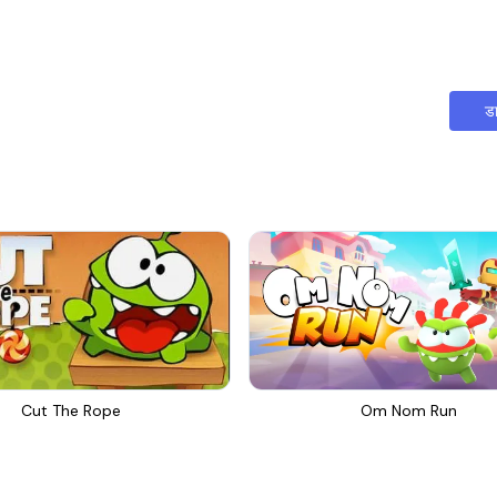
ड
Cut The Rope
Om Nom Run