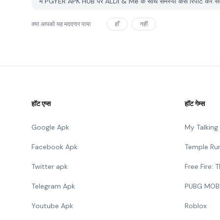
मैं PGYER APK HUB पर ALDI & Me के साथ समस्या कैसे रिपोर्ट कर सक
क्या आपको यह मददगार पाया
हाँ
नहीं
हॉट एप्स
हॉट गेम्स
Google Apk
My Talkin
Facebook Apk
Temple Ru
Twitter apk
Free Fire:
Telegram Apk
PUBG MOB
Youtube Apk
Roblox