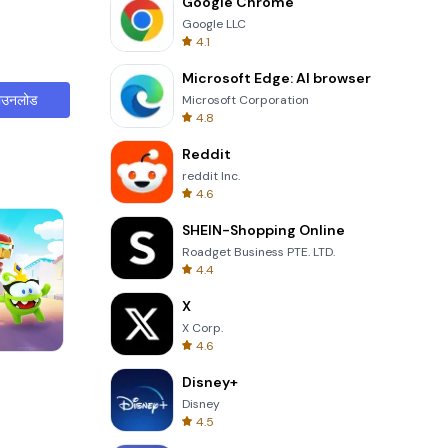
Google Chrome
Google LLC
4.1
Microsoft Edge: AI browser
ाउनलोड
Microsoft Corporation
4.8
Reddit
reddit Inc.
4.6
SHEIN-Shopping Online
Roadget Business PTE. LTD.
4.4
X
X Corp.
4.6
Solitaire Klondike
Disney+
Disney
4.5