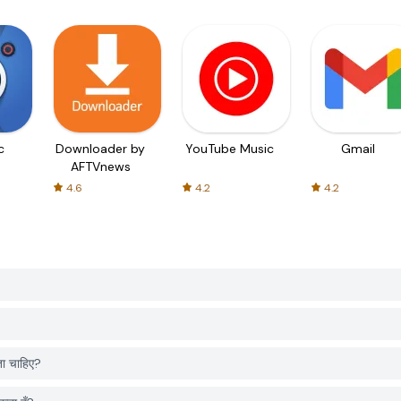
c
Downloader by
YouTube Music
Gmail
AFTVnews
4.6
4.2
4.2
ा चाहिए?