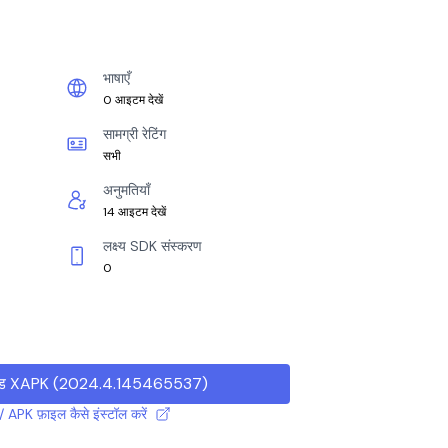
भाषाएँ
0 आइटम देखें
सामग्री रेटिंग
सभी
अनुमतियाँ
14 आइटम देखें
लक्ष्य SDK संस्करण
0
ड XAPK
(
2024.4.145465537
)
 APK फ़ाइल कैसे इंस्टॉल करें