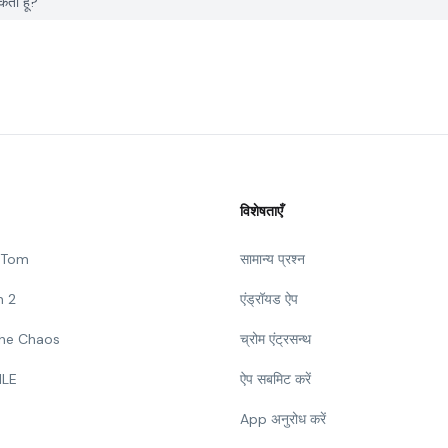
ता हूँ?
विशेषताएँ
g Tom
सामान्य प्रश्न
n 2
एंड्रॉयड ऐप
 The Chaos
च्रोम एंट्रसन्थ
ILE
ऐप सबमिट करें
App अनुरोध करें