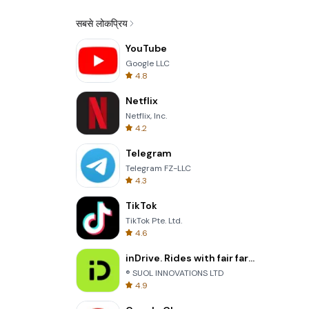
सबसे लोकप्रिय
YouTube
Google LLC
4.8
Netflix
Netflix, Inc.
4.2
Telegram
Telegram FZ-LLC
4.3
TikTok
TikTok Pte. Ltd.
4.6
inDrive. Rides with fair fares
® SUOL INNOVATIONS LTD
4.9