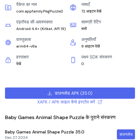
पैकेज का नाम
भाषाएँ
com.appfamily.PegPuzzle2
72 आइटम देखें
एंड्रॉयड की आवश्यकता
सामग्री रेटिंग
Android 4.4+
(
Kitkat, API 19
)
सभी
वास्तुकला
अनुमतियाँ
arm64-v8a
9 आइटम देखें
हस्ताक्षर
लक्ष्य SDK संस्करण
देखें
0
डाउनलोड APK
(
35.0
)
XAPK / APK फ़ाइल कैसे इंस्टॉल करें
Baby Games Animal Shape Puzzle के पुराने संस्करण
Baby Games Animal Shape Puzzle
35.0
डाउनलोड
Dec 27, 2024