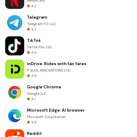
Netflix, Inc.
4.2
Telegram
Telegram FZ-LLC
4.3
TikTok
TikTok Pte. Ltd.
4.6
inDrive. Rides with fair fares
® SUOL INNOVATIONS LTD
4.9
Google Chrome
Google LLC
4.1
Microsoft Edge: AI browser
Microsoft Corporation
4.8
Reddit