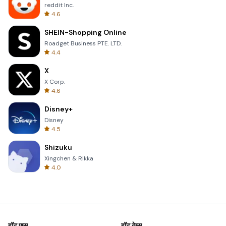
reddit Inc.
4.6
SHEIN-Shopping Online
Roadget Business PTE. LTD.
4.4
X
X Corp.
4.6
Disney+
Disney
4.5
Shizuku
Xingchen & Rikka
4.0
हॉट एप्स
हॉट गेम्स