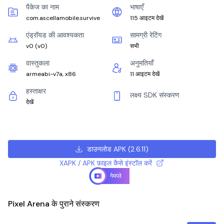
पैकेज का नाम
भाषाएँ
com.ascellamobile.survive
115 आइटम देखें
एंड्रॉयड की आवश्यकता
सामग्री रेटिंग
v0
(
v0
)
सभी
वास्तुकला
अनुमतियाँ
armeabi-v7a, x86
11 आइटम देखें
हस्ताक्षर
लक्ष्य SDK संस्करण
देखें
डाउनलोड APK
(
2.6.11
)
XAPK / APK फ़ाइल कैसे इंस्टॉल करें
गेमप्ले
Pixel Arena के पुराने संस्करण