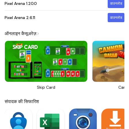
Pixel Arena
1.20.0
डाउनलोड
Pixel Arena
2.6.11
डाउनलोड
ऑनलाइन कैसूअरेज़
Skip Card
Canno
संपादक की सिफारिश