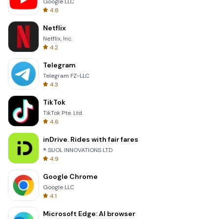
Google LLC
4.8
Netflix
Netflix, Inc.
4.2
Telegram
Telegram FZ-LLC
4.3
TikTok
TikTok Pte. Ltd.
4.6
inDrive. Rides with fair fares
® SUOL INNOVATIONS LTD
4.9
Google Chrome
Google LLC
4.1
Microsoft Edge: AI browser