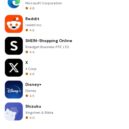
Microsoft Corporation
4.8
Reddit
reddit Inc.
4.6
SHEIN-Shopping Online
Roadget Business PTE. LTD.
4.4
X
X Corp.
4.6
Disney+
Disney
4.5
Shizuku
Xingchen & Rikka
4.0