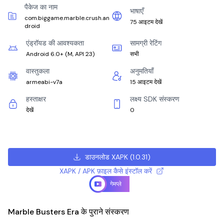
पैकेज का नाम
भाषाएँ
com.biggame.marble.crush.an
75 आइटम देखें
droid
एंड्रॉयड की आवश्यकता
सामग्री रेटिंग
Android 6.0+
(
M, API 23
)
सभी
वास्तुकला
अनुमतियाँ
armeabi-v7a
15 आइटम देखें
हस्ताक्षर
लक्ष्य SDK संस्करण
देखें
0
डाउनलोड XAPK
(
1.0.31
)
XAPK / APK फ़ाइल कैसे इंस्टॉल करें
गेमप्ले
Marble Busters Era के पुराने संस्करण