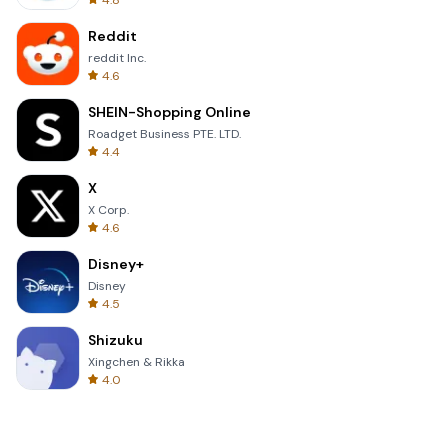
4.8
Reddit
reddit Inc.
4.6
SHEIN-Shopping Online
Roadget Business PTE. LTD.
4.4
X
X Corp.
4.6
Disney+
Disney
4.5
Shizuku
Xingchen & Rikka
4.0