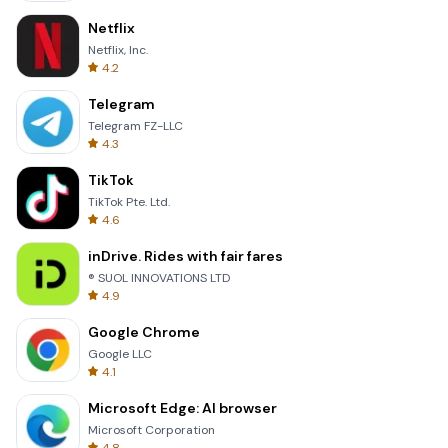
Netflix
Netflix, Inc.
4.2
Telegram
Telegram FZ-LLC
4.3
TikTok
TikTok Pte. Ltd.
4.6
inDrive. Rides with fair fares
® SUOL INNOVATIONS LTD
4.9
Google Chrome
Google LLC
4.1
Microsoft Edge: AI browser
Microsoft Corporation