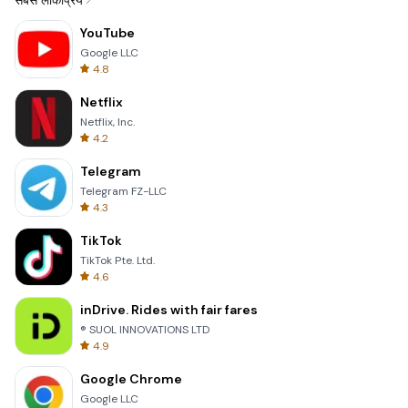
सबसे लोकप्रिय
YouTube
Google LLC
4.8
Netflix
Netflix, Inc.
4.2
Telegram
Telegram FZ-LLC
4.3
TikTok
TikTok Pte. Ltd.
4.6
inDrive. Rides with fair fares
® SUOL INNOVATIONS LTD
4.9
Google Chrome
Google LLC