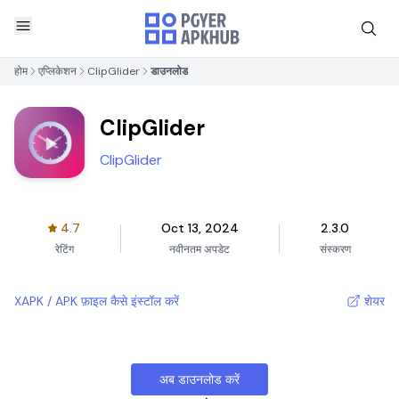
होम
एप्लिकेशन
ClipGlider
डाउनलोड
ClipGlider
ClipGlider
4.7
Oct 13, 2024
2.3.0
रेटिंग
नवीनतम अपडेट
संस्करण
XAPK / APK फ़ाइल कैसे इंस्टॉल करें
शेयर
अब डाउनलोड करें