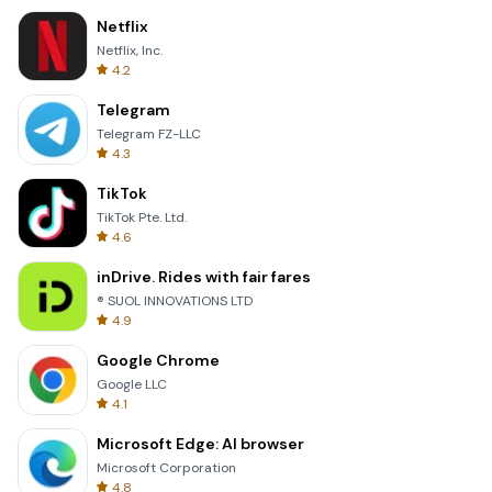
Netflix
Netflix, Inc.
4.2
Telegram
Telegram FZ-LLC
4.3
TikTok
TikTok Pte. Ltd.
4.6
inDrive. Rides with fair fares
® SUOL INNOVATIONS LTD
4.9
Google Chrome
Google LLC
4.1
Microsoft Edge: AI browser
Microsoft Corporation
4.8