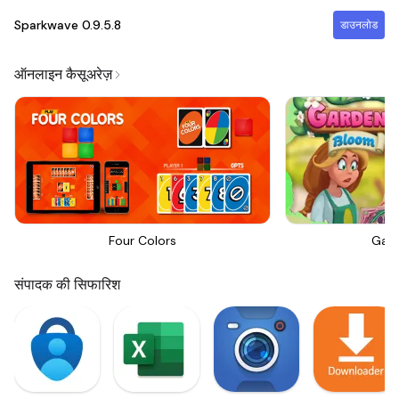
Sparkwave
0.9.5.8
डाउनलोड
ऑनलाइन कैसूअरेज़
Four Colors
Gar
संपादक की सिफारिश