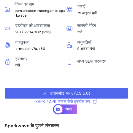
पैकेज का नाम
भाषाएँ
com.crescentmoongames.spa
79 आइटम देखें
rkwave
एंड्रॉयड की आवश्यकता
सामग्री रेटिंग
v6.0-2704002
(
v23
)
सभी
वास्तुकला
अनुमतियाँ
armeabi-v7a, x86
5 आइटम देखें
हस्ताक्षर
लक्ष्य SDK संस्करण
देखें
डाउनलोड APK
(
0.9.5.8
)
XAPK / APK फ़ाइल कैसे इंस्टॉल करें
गेमप्ले
Sparkwave के पुराने संस्करण