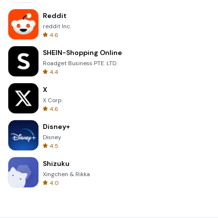
Reddit
reddit Inc.
4.6
SHEIN-Shopping Online
Roadget Business PTE. LTD.
4.4
X
X Corp.
4.6
Disney+
Disney
4.5
Shizuku
Xingchen & Rikka
4.0