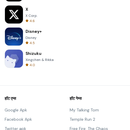
X
X Corp.
4.6
Disney+
Disney
4.5
Shizuku
Xingchen & Rikka
4.0
हॉट एप्स
हॉट गेम्स
Google Apk
My Talking Tom
Facebook Apk
Temple Run 2
Twitter apk
Free Fire: The Chaos