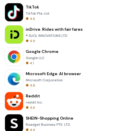
TikTok
TikTok Pte. Ltd.
4.6
inDrive. Rides with fair fares
® SUOL INNOVATIONS LTD
4.9
Google Chrome
Google LLC
4.1
Microsoft Edge: AI browser
Microsoft Corporation
4.8
Reddit
reddit Inc.
4.6
SHEIN-Shopping Online
Roadget Business PTE. LTD.
4.4