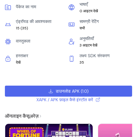
भाषाएँ
पैकेज का नाम
0 आइटम देखें
एंड्रॉयड की आवश्यकता
सामग्री रेटिंग
15
(
35
)
सभी
अनुमतियाँ
वास्तुकला
3 आइटम देखें
हस्ताक्षर
लक्ष्य SDK संस्करण
देखें
35
डाउनलोड APK
(
1.0
)
XAPK / APK फ़ाइल कैसे इंस्टॉल करें
ऑनलाइन कैसूअरेज़