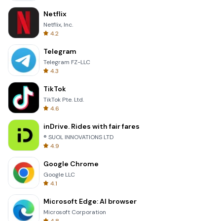
Netflix
Netflix, Inc.
4.2
Telegram
Telegram FZ-LLC
4.3
TikTok
TikTok Pte. Ltd.
4.6
inDrive. Rides with fair fares
® SUOL INNOVATIONS LTD
4.9
Google Chrome
Google LLC
4.1
Microsoft Edge: AI browser
Microsoft Corporation