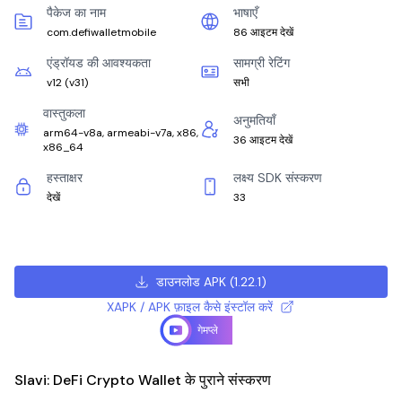
पैकेज का नाम
भाषाएँ
com.defiwalletmobile
86 आइटम देखें
एंड्रॉयड की आवश्यकता
सामग्री रेटिंग
v12
(
v31
)
सभी
वास्तुकला
अनुमतियाँ
arm64-v8a, armeabi-v7a, x86,
36 आइटम देखें
x86_64
हस्ताक्षर
लक्ष्य SDK संस्करण
देखें
33
डाउनलोड APK
(
1.22.1
)
XAPK / APK फ़ाइल कैसे इंस्टॉल करें
गेमप्ले
Slavi: DeFi Crypto Wallet के पुराने संस्करण