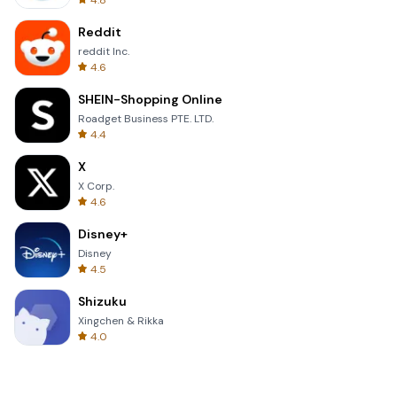
4.8
Reddit
reddit Inc.
4.6
SHEIN-Shopping Online
Roadget Business PTE. LTD.
4.4
X
X Corp.
4.6
Disney+
Disney
4.5
Shizuku
Xingchen & Rikka
4.0