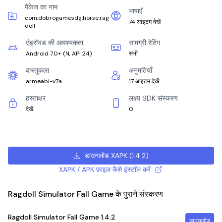
पैकेज का नाम
भाषाएँ
com.dobrogamesdg.horse.rag
74 आइटम देखें
doll
एंड्रॉयड की आवश्यकता
सामग्री रेटिंग
Android 7.0+
(
N, API 24
)
सभी
वास्तुकला
अनुमतियाँ
armeabi-v7a
17 आइटम देखें
हस्ताक्षर
लक्ष्य SDK संस्करण
देखें
0
डाउनलोड XAPK
(
1.4.2
)
XAPK / APK फ़ाइल कैसे इंस्टॉल करें
Ragdoll Simulator Fall Game के पुराने संस्करण
Ragdoll Simulator Fall Game
1.4.2
डाउनलोड