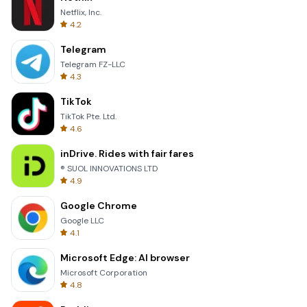
Netflix, Inc.
4.2
Telegram
Telegram FZ-LLC
4.3
TikTok
TikTok Pte. Ltd.
4.6
inDrive. Rides with fair fares
® SUOL INNOVATIONS LTD
4.9
Google Chrome
Google LLC
4.1
Microsoft Edge: AI browser
Microsoft Corporation
4.8