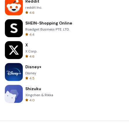
Reddit
reddit Inc.
4.6
SHEIN-Shopping Online
Roadget Business PTE. LTD.
4.4
X
X Corp.
4.6
Disney+
Disney
4.5
Shizuku
Xingchen & Rikka
4.0