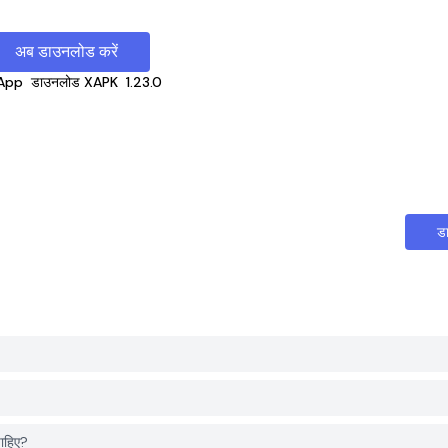
अब डाउनलोड करें
App
डाउनलोड XAPK
1.23.0
ड
ाहिए?