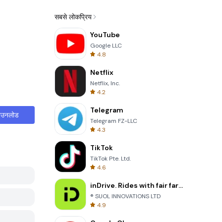
सबसे लोकप्रिय
YouTube
Google LLC
4.8
Netflix
Netflix, Inc.
4.2
Telegram
ाउनलोड
Telegram FZ-LLC
4.3
TikTok
TikTok Pte. Ltd.
4.6
inDrive. Rides with fair fares
® SUOL INNOVATIONS LTD
4.9