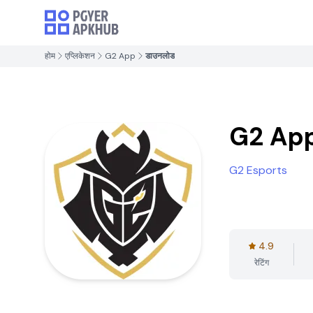
होम
एप्लिकेशन
G2 App
डाउनलोड
G2 Ap
G2 Esports
4.9
रेटिंग