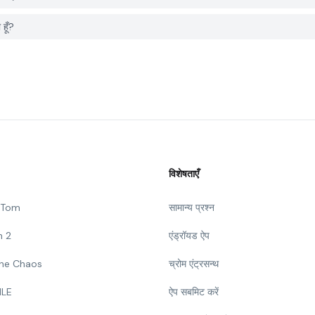
हूँ?
विशेषताएँ
g Tom
सामान्य प्रश्न
n 2
एंड्रॉयड ऐप
 The Chaos
च्रोम एंट्रसन्थ
ILE
ऐप सबमिट करें