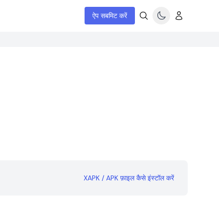
ऐप सबमिट करें
XAPK / APK फ़ाइल कैसे इंस्टॉल करें