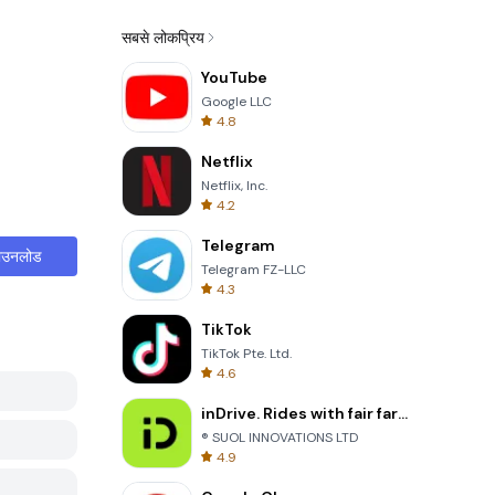
सबसे लोकप्रिय
YouTube
Google LLC
4.8
Netflix
Netflix, Inc.
4.2
Telegram
ाउनलोड
Telegram FZ-LLC
4.3
TikTok
TikTok Pte. Ltd.
4.6
inDrive. Rides with fair fares
® SUOL INNOVATIONS LTD
4.9