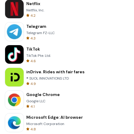
Netflix
Netflix, Inc.
4.2
Telegram
Telegram FZ-LLC
4.3
TikTok
TikTok Pte. Ltd.
4.6
inDrive. Rides with fair fares
® SUOL INNOVATIONS LTD
4.9
Google Chrome
Google LLC
4.1
Microsoft Edge: AI browser
Microsoft Corporation
4.8