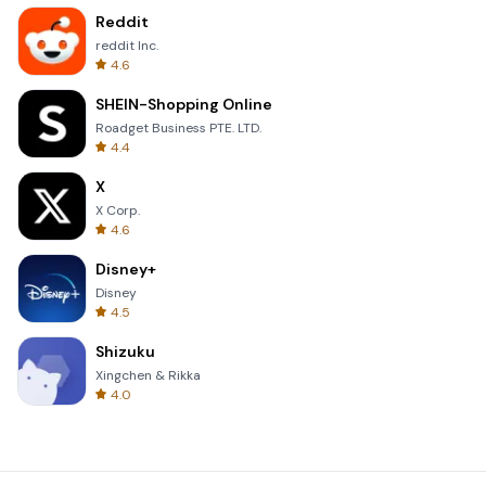
Reddit
reddit Inc.
4.6
SHEIN-Shopping Online
Roadget Business PTE. LTD.
4.4
X
X Corp.
4.6
Disney+
Disney
4.5
Shizuku
Xingchen & Rikka
4.0