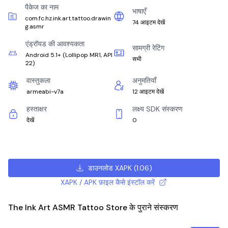
पैकेज का नाम
भाषाएँ
com.fc.hz.ink.art.tattoo.drawin
74 आइटम देखें
g.asmr
एंड्रॉयड की आवश्यकता
सामग्री रेटिंग
Android 5.1+
(
Lollipop MR1, API
सभी
22
)
वास्तुकला
अनुमतियाँ
armeabi-v7a
12 आइटम देखें
हस्ताक्षर
लक्ष्य SDK संस्करण
देखें
0
डाउनलोड XAPK
(
1.06
)
XAPK / APK फ़ाइल कैसे इंस्टॉल करें
The Ink Art ASMR Tattoo Store के पुराने संस्करण