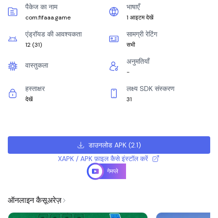
पैकेज का नाम
भाषाएँ
com.fifaaa.game
1 आइटम देखें
एंड्रॉयड की आवश्यकता
सामग्री रेटिंग
12
(
31
)
सभी
अनुमतियाँ
वास्तुकला
-
हस्ताक्षर
लक्ष्य SDK संस्करण
देखें
31
डाउनलोड APK
(
2.1
)
XAPK / APK फ़ाइल कैसे इंस्टॉल करें
गेमप्ले
ऑनलाइन कैसूअरेज़