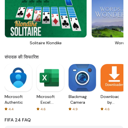
Solitaire Klondike
Words
संपादक की सिफारिश
Microsoft
Microsoft
Blackmagic
Downloader
Authenticator
Excel:
Camera
by
Spreadsheets
AFTVnews
4.4
4.6
4.9
4.6
FIFA 24
FAQ