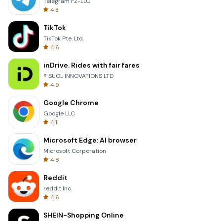
Telegram FZ-LLC
4.3
TikTok
TikTok Pte. Ltd.
4.6
inDrive. Rides with fair fares
® SUOL INNOVATIONS LTD
4.9
Google Chrome
Google LLC
4.1
Microsoft Edge: AI browser
Microsoft Corporation
4.8
Reddit
reddit Inc.
4.6
SHEIN-Shopping Online