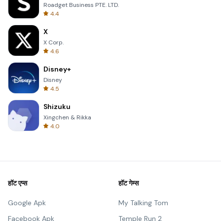
Roadget Business PTE. LTD.
4.4
X
X Corp.
4.6
Disney+
Disney
4.5
Shizuku
Xingchen & Rikka
4.0
हॉट एप्स
हॉट गेम्स
Google Apk
My Talking Tom
Facebook Apk
Temple Run 2