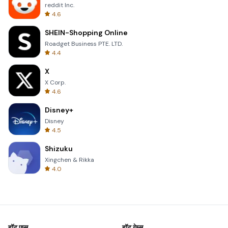
reddit Inc.
4.6
SHEIN-Shopping Online
Roadget Business PTE. LTD.
4.4
X
X Corp.
4.6
Disney+
Disney
4.5
Shizuku
Xingchen & Rikka
4.0
हॉट एप्स
हॉट गेम्स