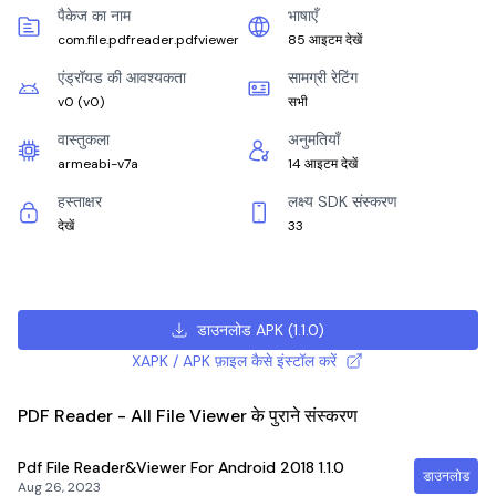
पैकेज का नाम
भाषाएँ
com.file.pdfreader.pdfviewer
85 आइटम देखें
एंड्रॉयड की आवश्यकता
सामग्री रेटिंग
v0
(
v0
)
सभी
वास्तुकला
अनुमतियाँ
armeabi-v7a
14 आइटम देखें
हस्ताक्षर
लक्ष्य SDK संस्करण
देखें
33
डाउनलोड APK
(
1.1.0
)
XAPK / APK फ़ाइल कैसे इंस्टॉल करें
PDF Reader - All File Viewer के पुराने संस्करण
Pdf File Reader&Viewer For Android 2018
1.1.0
डाउनलोड
Aug 26, 2023