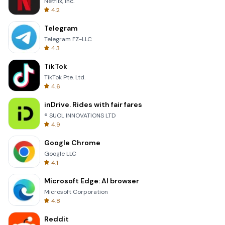
Netflix, Inc.
4.2
Telegram
Telegram FZ-LLC
4.3
TikTok
TikTok Pte. Ltd.
4.6
inDrive. Rides with fair fares
® SUOL INNOVATIONS LTD
4.9
Google Chrome
Google LLC
4.1
Microsoft Edge: AI browser
Microsoft Corporation
4.8
Reddit