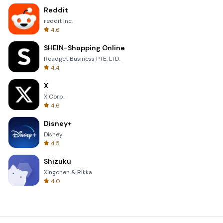
Reddit
reddit Inc.
4.6
SHEIN-Shopping Online
Roadget Business PTE. LTD.
4.4
X
X Corp.
4.6
Disney+
Disney
4.5
Shizuku
Xingchen & Rikka
4.0