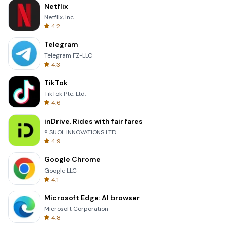
Netflix
Netflix, Inc.
4.2
Telegram
Telegram FZ-LLC
4.3
TikTok
TikTok Pte. Ltd.
4.6
inDrive. Rides with fair fares
® SUOL INNOVATIONS LTD
4.9
Google Chrome
Google LLC
4.1
Microsoft Edge: AI browser
Microsoft Corporation
4.8