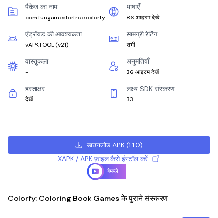
पैकेज का नाम
भाषाएँ
com.fungamesforfree.colorfy
86 आइटम देखें
एंड्रॉयड की आवश्यकता
सामग्री रेटिंग
vAPKTOOL
(
v21
)
सभी
वास्तुकला
अनुमतियाँ
-
36 आइटम देखें
हस्ताक्षर
लक्ष्य SDK संस्करण
देखें
33
डाउनलोड APK
(
1.1.0
)
XAPK / APK फ़ाइल कैसे इंस्टॉल करें
गेमप्ले
Colorfy: Coloring Book Games के पुराने संस्करण