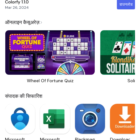
Colorfy
1.1.0
डाउनलोड
Mar 26, 2024
ऑनलाइन कैसूअरेज़
Wheel Of Fortune Quiz
Solita
संपादक की सिफारिश
Microsoft
Microsoft
Blackmagic
Downloader