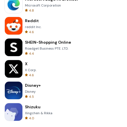
Microsoft Corporation
4.8
Reddit
reddit Inc.
4.6
SHEIN-Shopping Online
Roadget Business PTE. LTD.
4.4
X
X Corp.
4.6
Disney+
Disney
4.5
Shizuku
Xingchen & Rikka
4.0