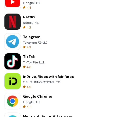
Google LLC
4.8
Netflix
Netflix, Inc.
4.2
Telegram
Telegram FZ-LLC
4.3
TikTok
TikTok Pte. Ltd.
4.6
inDrive. Rides with fair fares
® SUOL INNOVATIONS LTD
4.9
Google Chrome
Google LLC
4.1
Microsoft Edge: AI browser