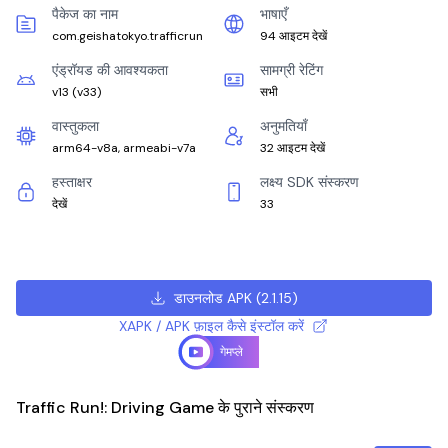
पैकेज का नाम
भाषाएँ
com.geishatokyo.trafficrun
94 आइटम देखें
एंड्रॉयड की आवश्यकता
सामग्री रेटिंग
v13
(
v33
)
सभी
वास्तुकला
अनुमतियाँ
arm64-v8a, armeabi-v7a
32 आइटम देखें
हस्ताक्षर
लक्ष्य SDK संस्करण
देखें
33
डाउनलोड APK
(
2.1.15
)
XAPK / APK फ़ाइल कैसे इंस्टॉल करें
गेमप्ले
Traffic Run!: Driving Game के पुराने संस्करण