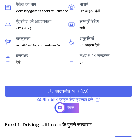
पैकेज का नाम
भाषाएँ
com.hrygames.forkliftultimate
92 आइटम देखें
एंड्रॉयड की आवश्यकता
सामग्री रेटिंग
v12
(
v32
)
सभी
वास्तुकला
अनुमतियाँ
arm64-v8a, armeabi-v7a
33 आइटम देखें
हस्ताक्षर
लक्ष्य SDK संस्करण
देखें
34
डाउनलोड APK
(
1.9
)
XAPK / APK फ़ाइल कैसे इंस्टॉल करें
गेमप्ले
Forklift Driving: Ultimate के पुराने संस्करण