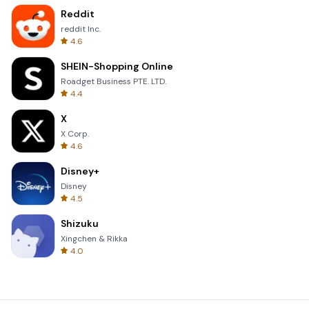
Reddit
reddit Inc.
4.6
SHEIN-Shopping Online
Roadget Business PTE. LTD.
4.4
X
X Corp.
4.6
Disney+
Disney
4.5
Shizuku
Xingchen & Rikka
4.0