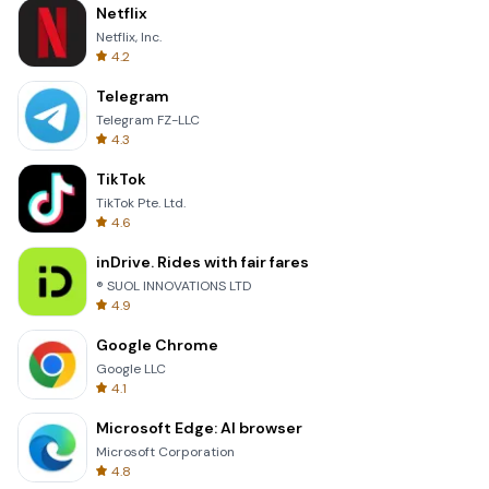
Netflix
Netflix, Inc.
4.2
Telegram
Telegram FZ-LLC
4.3
TikTok
TikTok Pte. Ltd.
4.6
inDrive. Rides with fair fares
® SUOL INNOVATIONS LTD
4.9
Google Chrome
Google LLC
4.1
Microsoft Edge: AI browser
Microsoft Corporation
4.8