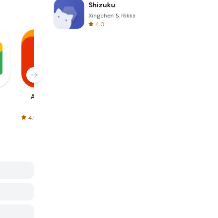
Shizuku
Xingchen & Rikka
4.0
AliExpress
Signal Private
Spotify - Music
Messenger
and Podcasts
4.5
4.3
4.6