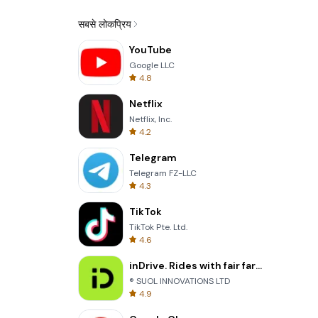
सबसे लोकप्रिय
YouTube
Google LLC
4.8
Netflix
Netflix, Inc.
4.2
Telegram
Telegram FZ-LLC
4.3
TikTok
TikTok Pte. Ltd.
4.6
inDrive. Rides with fair fares
® SUOL INNOVATIONS LTD
4.9