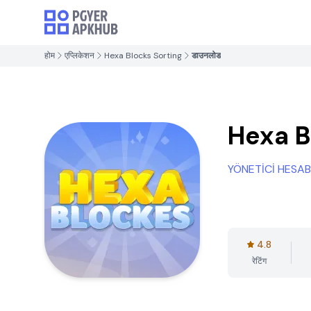
होम
एप्लिकेशन
Hexa Blocks Sorting
डाउनलोड
Hexa B
YÖNETİCİ HESAB
4.8
रेटिंग