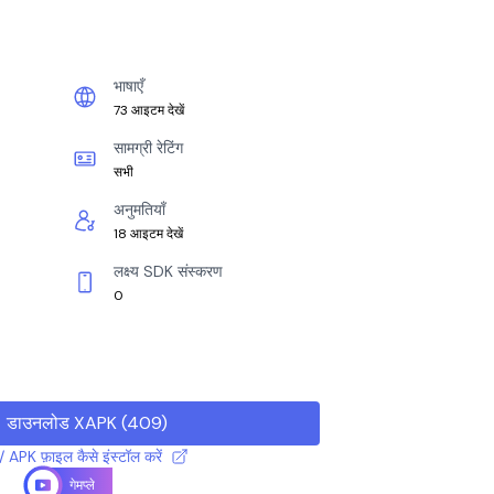
भाषाएँ
73 आइटम देखें
सामग्री रेटिंग
सभी
अनुमतियाँ
18 आइटम देखें
लक्ष्य SDK संस्करण
0
डाउनलोड XAPK
(
409
)
 APK फ़ाइल कैसे इंस्टॉल करें
गेमप्ले