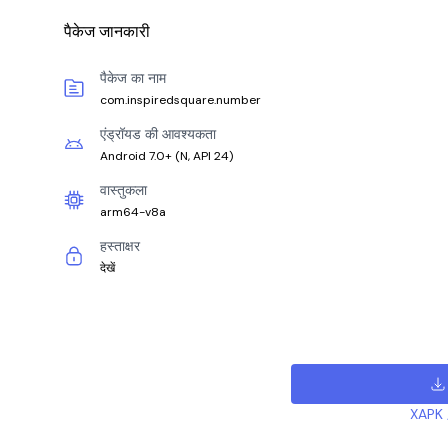
पैकेज जानकारी
पैकेज का नाम
com.inspiredsquare.number
एंड्रॉयड की आवश्यकता
Android 7.0+
(
N, API 24
)
वास्तुकला
arm64-v8a
हस्ताक्षर
देखें
XAPK /