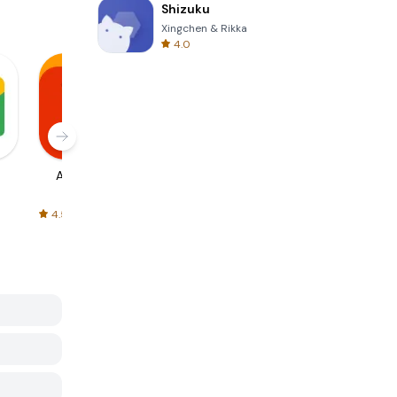
Shizuku
Xingchen & Rikka
4.0
AliExpress
Signal Private
Spotify - Music
Messenger
and Podcasts
4.5
4.3
4.6