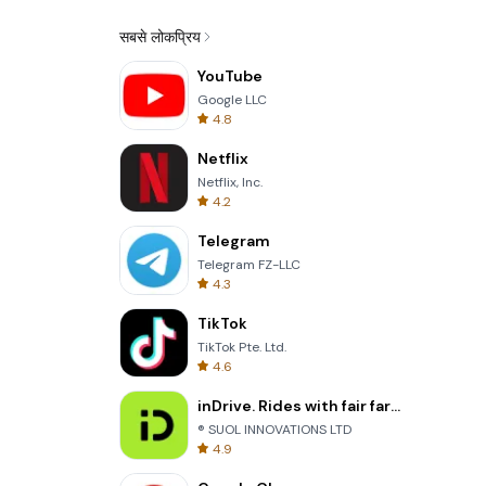
सबसे लोकप्रिय
YouTube
Google LLC
4.8
Netflix
Netflix, Inc.
4.2
Telegram
Telegram FZ-LLC
4.3
TikTok
TikTok Pte. Ltd.
4.6
inDrive. Rides with fair fares
® SUOL INNOVATIONS LTD
4.9