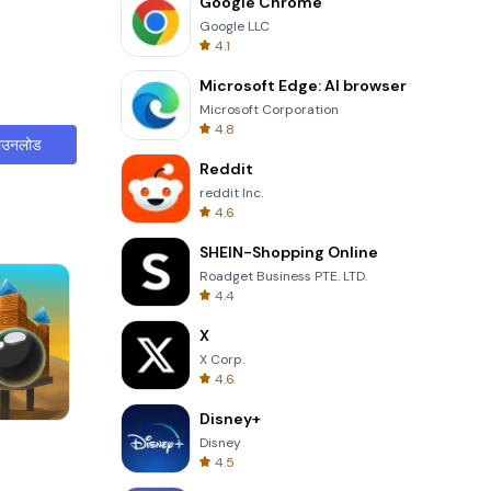
Google Chrome
Google LLC
4.1
Microsoft Edge: AI browser
Microsoft Corporation
4.8
ाउनलोड
Reddit
reddit Inc.
4.6
SHEIN-Shopping Online
Roadget Business PTE. LTD.
4.4
X
X Corp.
4.6
Disney+
Perfect Piano
Disney
4.5