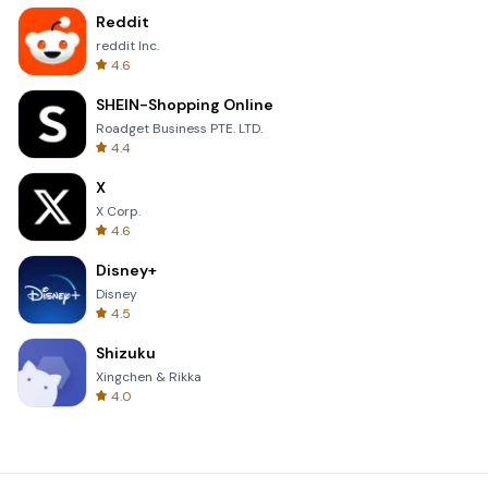
Reddit
reddit Inc.
4.6
SHEIN-Shopping Online
Roadget Business PTE. LTD.
4.4
X
X Corp.
4.6
Disney+
Disney
4.5
Shizuku
Xingchen & Rikka
4.0