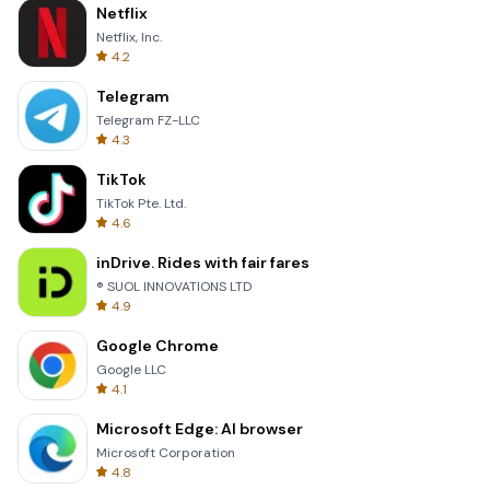
Netflix
Netflix, Inc.
4.2
Telegram
Telegram FZ-LLC
4.3
TikTok
TikTok Pte. Ltd.
4.6
inDrive. Rides with fair fares
® SUOL INNOVATIONS LTD
4.9
Google Chrome
Google LLC
4.1
Microsoft Edge: AI browser
Microsoft Corporation
4.8