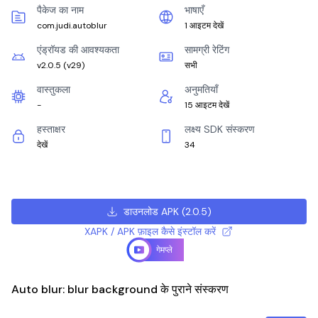
पैकेज का नाम
भाषाएँ
com.judi.autoblur
1 आइटम देखें
एंड्रॉयड की आवश्यकता
सामग्री रेटिंग
v2.0.5
(
v29
)
सभी
वास्तुकला
अनुमतियाँ
-
15 आइटम देखें
हस्ताक्षर
लक्ष्य SDK संस्करण
देखें
34
डाउनलोड APK
(
2.0.5
)
XAPK / APK फ़ाइल कैसे इंस्टॉल करें
गेमप्ले
Auto blur: blur background के पुराने संस्करण