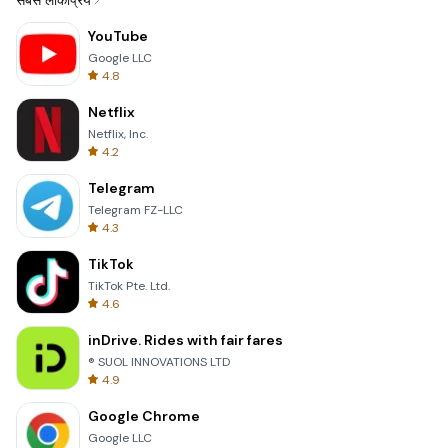
सबसे लोकप्रिय
YouTube
Google LLC
4.8
Netflix
Netflix, Inc.
4.2
Telegram
Telegram FZ-LLC
4.3
TikTok
TikTok Pte. Ltd.
4.6
inDrive. Rides with fair fares
® SUOL INNOVATIONS LTD
4.9
Google Chrome
Google LLC