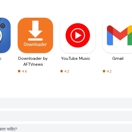
c
Downloader by
YouTube Music
Gmail
AFTVnews
4.6
4.2
4.2
ाता चाहिए?