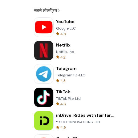
सबसे लोकप्रिय
YouTube
Google LLC
4.8
Netflix
Netflix, Inc.
4.2
Telegram
Telegram FZ-LLC
4.3
TikTok
TikTok Pte. Ltd.
4.6
inDrive. Rides with fair fares
® SUOL INNOVATIONS LTD
4.9