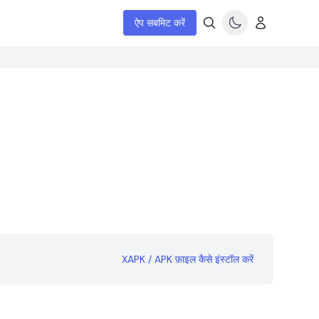
ऐप सबमिट करें
XAPK / APK फ़ाइल कैसे इंस्टॉल करें