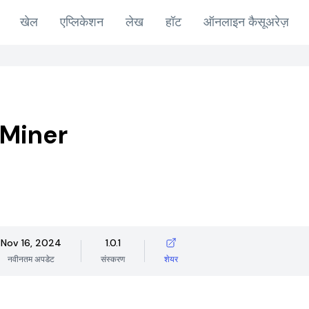
खेल
एप्लिकेशन
लेख
हॉट
ऑनलाइन कैसूअरेज़
Miner
Nov 16, 2024
1.0.1
नवीनतम अपडेट
संस्करण
शेयर