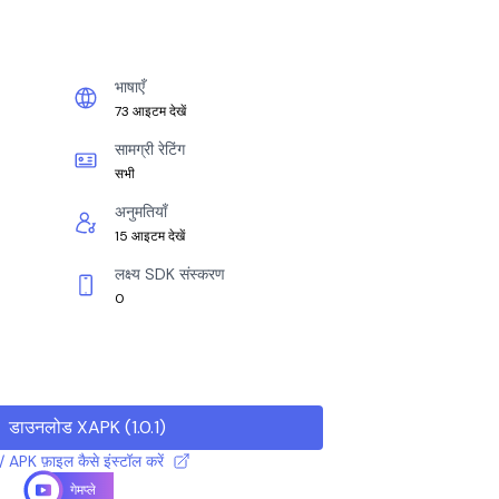
भाषाएँ
73 आइटम देखें
सामग्री रेटिंग
सभी
अनुमतियाँ
15 आइटम देखें
लक्ष्य SDK संस्करण
0
डाउनलोड XAPK
(
1.0.1
)
 APK फ़ाइल कैसे इंस्टॉल करें
गेमप्ले