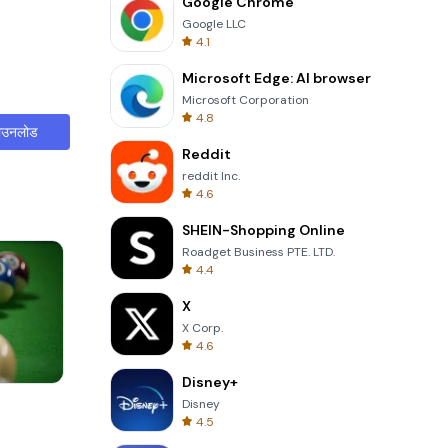
Google Chrome
Google LLC
4.1
Microsoft Edge: AI browser
Microsoft Corporation
4.8
ाउनलोड
Reddit
reddit Inc.
4.6
SHEIN-Shopping Online
Roadget Business PTE. LTD.
4.4
X
X Corp.
4.6
Disney+
Wheel Of Fortune Quiz
Disney
4.5