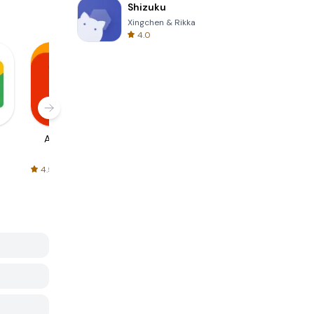
Shizuku
Xingchen & Rikka
4.0
AliExpress
Signal Private
Spotify - Music
Messenger
and Podcasts
4.5
4.3
4.6