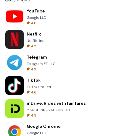
सबसे लोकप्रिय
YouTube
Google LLC
4.8
Netflix
Netflix, Inc.
4.2
Telegram
Telegram FZ-LLC
4.3
TikTok
TikTok Pte. Ltd.
4.6
inDrive. Rides with fair fares
® SUOL INNOVATIONS LTD
4.9
Google Chrome
Google LLC