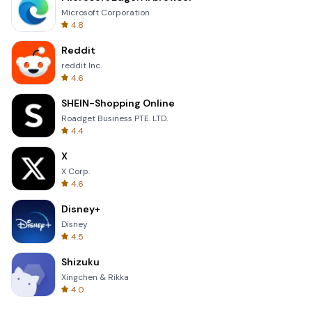
Microsoft Corporation
4.8
Reddit
reddit Inc.
4.6
SHEIN-Shopping Online
Roadget Business PTE. LTD.
4.4
X
X Corp.
4.6
Disney+
Disney
4.5
Shizuku
Xingchen & Rikka
4.0