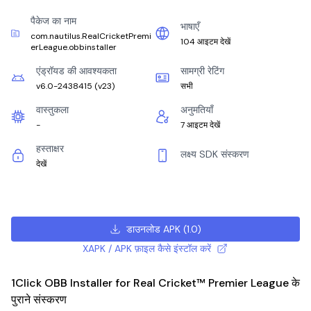
पैकेज का नाम
भाषाएँ
com.nautilus.RealCricketPremi
104 आइटम देखें
erLeague.obbinstaller
एंड्रॉयड की आवश्यकता
सामग्री रेटिंग
v6.0-2438415
(
v23
)
सभी
वास्तुकला
अनुमतियाँ
-
7 आइटम देखें
हस्ताक्षर
लक्ष्य SDK संस्करण
देखें
डाउनलोड APK
(
1.0
)
XAPK / APK फ़ाइल कैसे इंस्टॉल करें
1Click OBB Installer for Real Cricket™ Premier League के
पुराने संस्करण