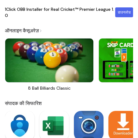
1Click OBB Installer for Real Cricket™ Premier League
1.
डाउनलोड
0
ऑनलाइन कैसूअरेज़
8 Ball Billiards Classic
Sk
संपादक की सिफारिश