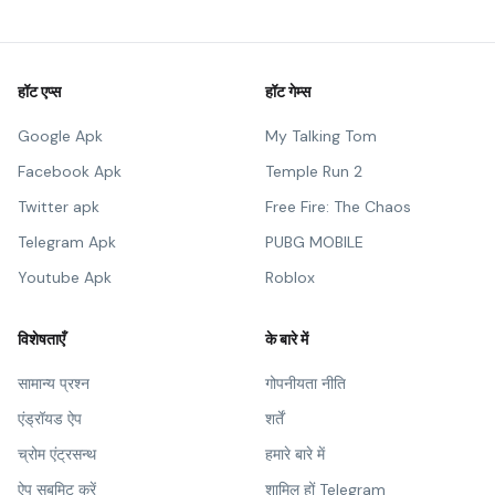
हॉट एप्स
हॉट गेम्स
Google Apk
My Talking Tom
Facebook Apk
Temple Run 2
Twitter apk
Free Fire: The Chaos
Telegram Apk
PUBG MOBILE
Youtube Apk
Roblox
विशेषताएँ
के बारे में
सामान्य प्रश्न
गोपनीयता नीति
एंड्रॉयड ऐप
शर्तें
च्रोम एंट्रसन्थ
हमारे बारे में
ऐप सबमिट करें
शामिल हों Telegram