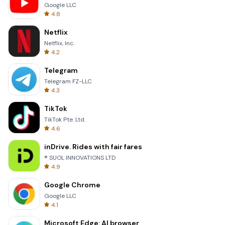
Google LLC
4.8
Netflix
Netflix, Inc.
4.2
Telegram
Telegram FZ-LLC
4.3
TikTok
TikTok Pte. Ltd.
4.6
inDrive. Rides with fair fares
® SUOL INNOVATIONS LTD
4.9
Google Chrome
Google LLC
4.1
Microsoft Edge: AI browser