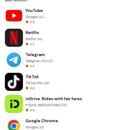
सबसे लोकप्रिय
YouTube
Google LLC
4.8
Netflix
Netflix, Inc.
4.2
Telegram
Telegram FZ-LLC
4.3
TikTok
TikTok Pte. Ltd.
4.6
inDrive. Rides with fair fares
® SUOL INNOVATIONS LTD
4.9
Google Chrome
Google LLC