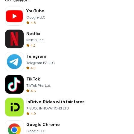
सबसे लोकप्रिय
YouTube
Google LLC
4.8
Netflix
Netflix, Inc.
4.2
Telegram
Telegram FZ-LLC
4.3
TikTok
TikTok Pte. Ltd.
4.6
inDrive. Rides with fair fares
® SUOL INNOVATIONS LTD
4.9
Google Chrome
Google LLC